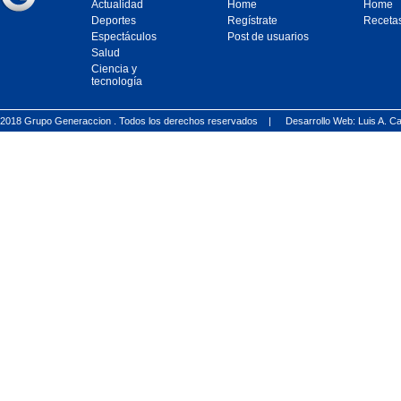
Actualidad
Home
Home
Deportes
Regístrate
Receta
Espectáculos
Post de usuarios
Salud
Ciencia y
tecnología
2018 Grupo Generaccion . Todos los derechos reservados |
Desarrollo Web: Luis A.