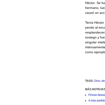
Héctor. Se f
hermano, lueg
causó un acci
Tenía Héctor 
yendo al encu
resplandecer
sosiego y fue
singular inte
intensamente 
como ejemplo
TAGS:
Dios
,
de
MÁS NOTICIAS
Firmas falsas
A más partid