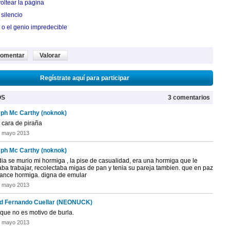
oltear la página
silencio
 o el genio impredecible
omentar
Valorar
Regístrate aquí para participar
OS
3 comentarios
ph Mc Carthy (noknok)
 cara de piraña
e mayo 2013
ph Mc Carthy (noknok)
ia se murio mi hormiga , la pise de casualidad, era una hormiga que le
aba trabajar, recolectaba migas de pan y tenia su pareja tambien. que en paz
ance hormiga. digna de emular
e mayo 2013
d Fernando Cuellar (NEONUCK)
 que no es motivo de burla.
e mayo 2013