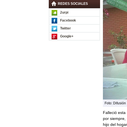
REDES SOCIALES
2urpi
Facebook
Twitter
Google+
Foto: Difusión
Falleció est
por siempre,
hijo del hog