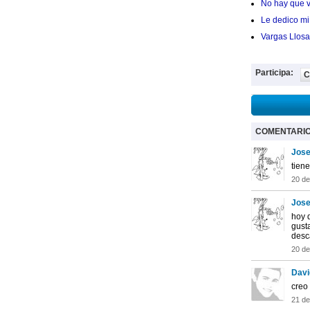
No hay que v
Le dedico mi 
Vargas Llosa
Participa:
C
COMENTARI
Jose
tiene
20 d
Jose
hoy d
gust
desc
20 d
Davi
creo
21 d