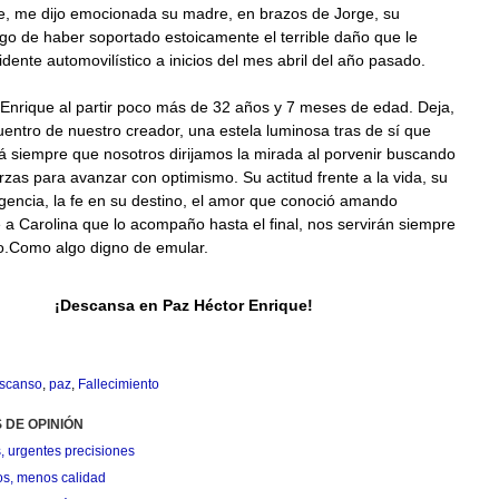
ue, me dijo emocionada su madre, en brazos de Jorge, su
o de haber soportado estoicamente el terrible daño que le
dente automovilístico a inicios del mes abril del año pasado.
Enrique al partir poco más de 32 años y 7 meses de edad. Deja,
entro de nuestro creador, una estela luminosa tras de sí que
á siempre que nosotros dirijamos la mirada al porvenir buscando
rzas para avanzar con optimismo. Su actitud frente a la vida, su
ligencia, la fe en su destino, el amor que conoció amando
a Carolina que lo acompaño hasta el final, nos servirán siempre
.Como algo digno de emular.
¡Descansa en Paz Héctor Enrique!
scanso
,
paz
,
Fallecimiento
 DE OPINIÓN
, urgentes precisiones
os, menos calidad