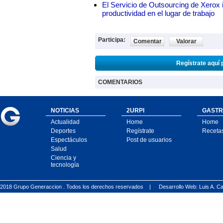
El Servicio de Outsourcing de Xerox i
productividad en el lugar de trabajo
Participa:
Comentar
Valorar
Regístrate aquí 
COMENTARIOS
NOTICIAS
2URPI
GASTR
Actualidad
Home
Home
Deportes
Regístrate
Receta
Espectáculos
Post de usuarios
Salud
Ciencia y
tecnología
2018 Grupo Generaccion . Todos los derechos reservados |
Desarrollo Web: Luis A.