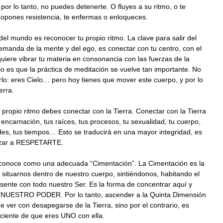
 por lo tanto, no puedes detenerte. O fluyes a su ritmo, o te
 opones resistencia, te enfermas o enloqueces.
o del mundo es reconocer tu propio ritmo. La clave para salir del
demanda de la mente y del ego, es conectar con tu centro, con el
quiere vibrar tu materia en consonancia con las fuerzas de la
so es que la práctica de meditación se vuelve tan importante. No
o: eres Cielo… pero hoy tienes que mover este cuerpo, y por lo
erra.
u propio ritmo debes conectar con la Tierra. Conectar con la Tierra
 encarnación, tus raíces, tus procesos, tu sexualidad, tu cuerpo,
es, tus tiempos… Esto se traducirá en una mayor integridad, es
nzar a RESPETARTE.
 conoce como una adecuada “Cimentación”. La Cimentación es la
situarnos dentro de nuestro cuerpo, sintiéndonos, habitando el
ente con todo nuestro Ser. Es la forma de concentrar aquí y
NUESTRO PODER. Por lo tanto, ascender a la Quinta Dimensión
e ver con desapegarse de la Tierra, sino por el contrario, es
ciente de que eres UNO con ella.