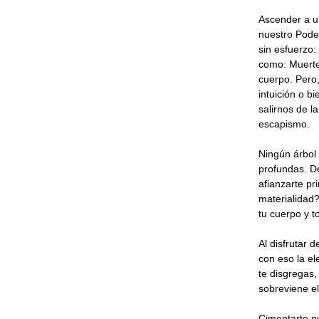
Ascender a u
nuestro Poder
sin esfuerzo:
como: Muerte.
cuerpo. Pero
intuición o b
salirnos de l
escapismo.
Ningún árbol 
profundas. De
afianzarte pr
materialida
tu cuerpo y t
Al disfrutar d
con eso la el
te disgregas,
sobreviene el 
Cimentarte pu