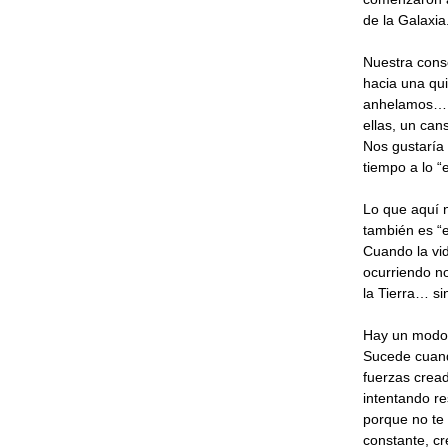
de la Galaxia
Nuestra cons
hacia una qui
anhelamos… e
ellas, un can
Nos gustaría 
tiempo a lo “e
Lo que aquí n
también es “e
Cuando la vid
ocurriendo no
la Tierra… 
Hay un modo 
Sucede cuand
fuerzas crea
intentando re
porque no te 
constante, cr