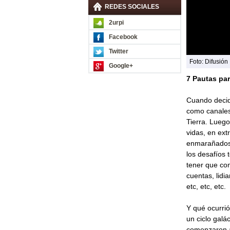
REDES SOCIALES
2urpi
Facebook
Twitter
Foto: Difusión
Google+
7 Pautas par
Cuando decid
como canales
Tierra. Luego
vidas, en ex
enmarañados.
los desafíos 
tener que con
cuentas, lidi
etc, etc, etc.
Y qué ocurrió
un ciclo galá
comenzaron a