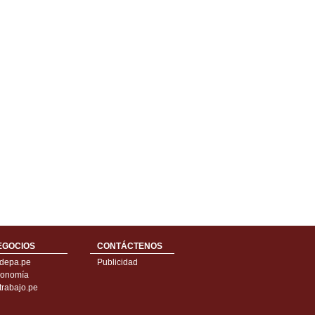
EGOCIOS
CONTÁCTENOS
depa.pe
Publicidad
onomía
trabajo.pe