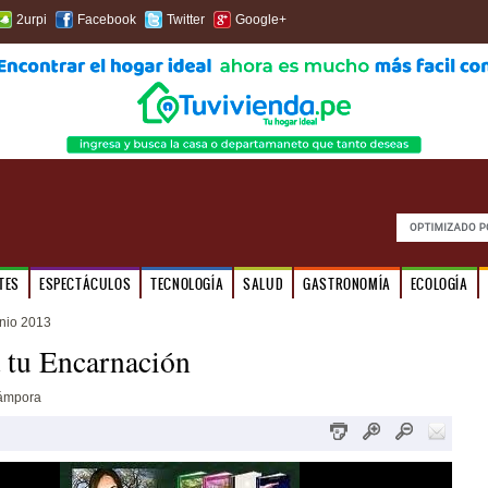
2urpi
Facebook
Twitter
Google+
TES
ESPECTÁCULOS
TECNOLOGÍA
SALUD
GASTRONOMÍA
ECOLOGÍA
unio 2013
 tu Encarnación
Cámpora