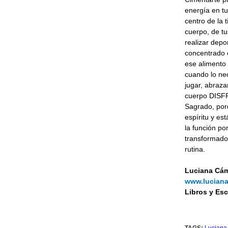
energía en tu
centro de la 
cuerpo, de tus
realizar depor
concentrado 
ese alimento 
cuando lo nec
jugar, abrazar
cuerpo DISFR
Sagrado, por
espíritu y es
la función po
transformador
rutina.
Luciana Cám
www.lucian
Libros y Esc