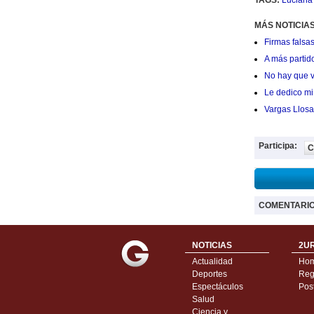
TAGS:
Luciana
MÁS NOTICIAS
Firmas falsas
A más partid
No hay que v
Le dedico mi 
Vargas Llosa
Participa:
C
COMENTARI
NOTICIAS
2UR
Actualidad
Ho
Deportes
Regí
Espectáculos
Pos
Salud
Ciencia y