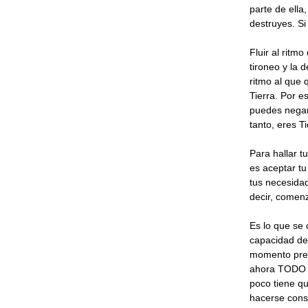
parte de ella,
destruyes. Si
Fluir al ritm
tironeo y la 
ritmo al que 
Tierra. Por e
puedes negarl
tanto, eres Ti
Para hallar t
es aceptar tu
tus necesidad
decir, come
Es lo que se
capacidad de 
momento pres
ahora TODO 
poco tiene qu
hacerse cons