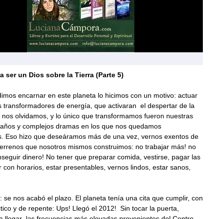
a ser un Dios sobre la Tierra (Parte 5)
imos encarnar en este planeta lo hicimos con un motivo: actuar
 transformadores de energía, que activaran el despertar de la
 nos olvidamos, y lo único que transformamos fueron nuestras
traños y complejos dramas en los que nos quedamos
 Eso hizo que deseáramos más de una vez, vernos exentos de
terrenos que nosotros mismos construimos: no trabajar más! no
seguir dinero! No tener que preparar comida, vestirse, pagar las
ar con horarios, estar presentables, vernos lindos, estar sanos,
: se nos acabó el plazo. El planeta tenía una cita que cumplir, con
ctico y de repente: Ups! Llegó el 2012! Sin tocar la puerta,
 llegar las frecuencias más elevadas provenientes del Centro