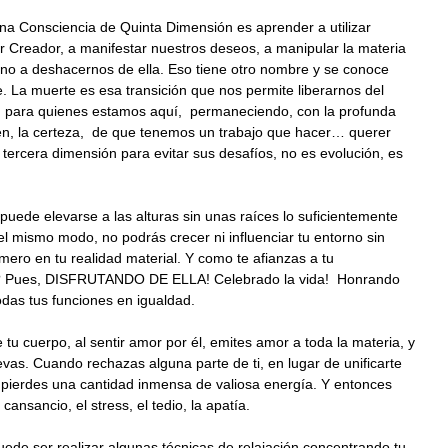
na Consciencia de Quinta Dimensión es aprender a utilizar
 Creador, a manifestar nuestros deseos, a manipular la materia
 no a deshacernos de ella. Eso tiene otro nombre y se conoce
 La muerte es esa transición que nos permite liberarnos del
, para quienes estamos aquí, permaneciendo, con la profunda
ien, la certeza, de que tenemos un trabajo que hacer… querer
a tercera dimensión para evitar sus desafíos, no es evolución, es
puede elevarse a las alturas sin unas raíces lo suficientemente
l mismo modo, no podrás crecer ni influenciar tu entorno sin
imero en tu realidad material. Y como te afianzas a tu
d? Pues, DISFRUTANDO DE ELLA! Celebrado la vida! Honrando
odas tus funciones en igualdad.
e tu cuerpo, al sentir amor por él, emites amor a toda la materia, y
evas. Cuando rechazas alguna parte de ti, en lugar de unificarte
 pierdes una cantidad inmensa de valiosa energía. Y entonces
cansancio, el stress, el tedio, la apatía.
ede ser realizar algunas técnicas de relajación concentrando tu