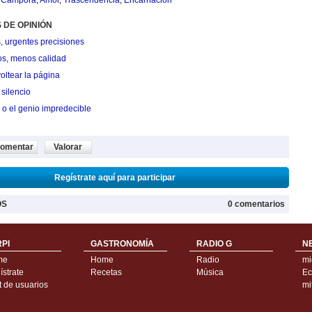
 Campora
,
Amor
,
Trascendencia
,
Encarnación
 DE OPINIÓN
, urgentes precisiones
os, menos calidad
oltear la página
silencio
 o el genio impredecible
omentar
Valorar
Regístrate aquí para participar
OS
0 comentarios
PI
GASTRONOMÍA
RADIO G
N
me
Home
Radio
mi
strate
Recetas
Música
Ec
t de usuarios
mi