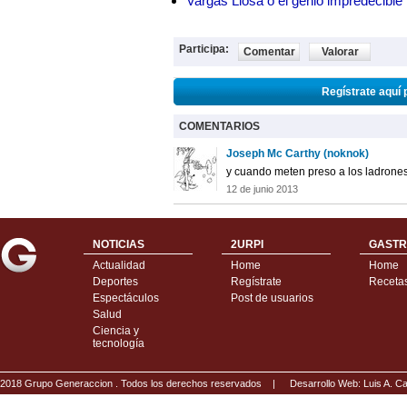
Vargas Llosa o el genio impredecible
Participa:
Comentar
Valorar
Regístrate aquí 
COMENTARIOS
Joseph Mc Carthy (noknok)
y cuando meten preso a los ladrones
12 de junio 2013
NOTICIAS
2URPI
GASTR
Actualidad
Home
Home
Deportes
Regístrate
Receta
Espectáculos
Post de usuarios
Salud
Ciencia y
tecnología
2018 Grupo Generaccion . Todos los derechos reservados |
Desarrollo Web: Luis A.