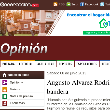
RSS
2urpi
Facebook
Twi
PORTADA
EDITORIAL
ACTUALIDAD
DEPORTES
ESPECTÁCULOS
TECN
Sábado 08 de junio 2013
Nuestros sitios
Augusto Alvarez Rodric
Opinión »
bandera
Turismo
Notas de prensa
"Humala actuó siguiendo el procedimient
Encuestas
el informe de la Comisión de Gracias 
Fujimori no reúne los requisitos para obt