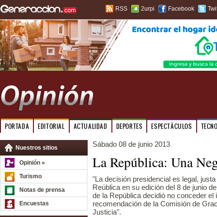
RSS
2urpi
Facebook
Twi
PORTADA
EDITORIAL
ACTUALIDAD
DEPORTES
ESPECTÁCULOS
TECN
Sábado 08 de junio 2013
Nuestros sitios
La República: Una Neg
Opinión »
Turismo
"La decisión presidencial es legal, justa 
Reública en su edición del 8 de junio d
Notas de prensa
de la República decidió no conceder el i
recomendación de la Comisión de Graci
Encuestas
Justicia".