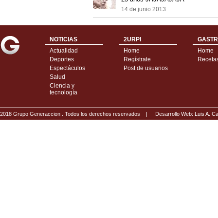
14 de junio 2013
NOTICIAS
2URPI
GASTR
Actualidad
Home
Home
Deportes
Regístrate
Receta
Espectáculos
Post de usuarios
Salud
Ciencia y
tecnología
2018 Grupo Generaccion . Todos los derechos reservados |
Desarrollo Web: Luis A.