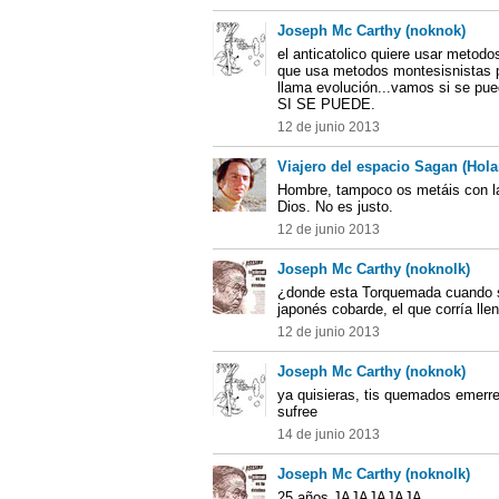
Joseph Mc Carthy (noknok)
el anticatolico quiere usar metod
que usa metodos montesisnistas p
llama evolución...vamos si se pu
SI SE PUEDE.
12 de junio 2013
Viajero del espacio Sagan (Hol
Hombre, tampoco os metáis con la 
Dios. No es justo.
12 de junio 2013
Joseph Mc Carthy (noknolk)
¿donde esta Torquemada cuando s
japonés cobarde, el que corría ll
12 de junio 2013
Joseph Mc Carthy (noknok)
ya quisieras, tis quemados emerre
sufree
14 de junio 2013
Joseph Mc Carthy (noknolk)
25 años JAJAJAJAJA