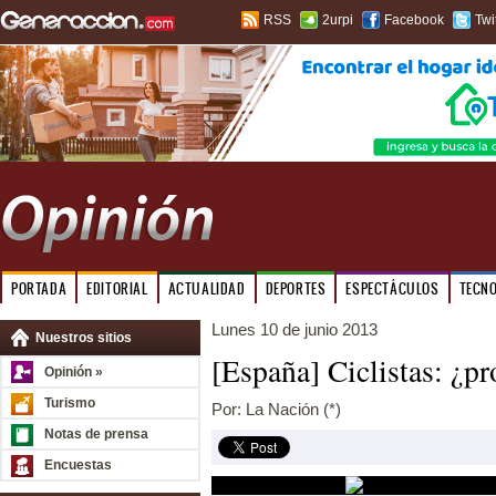
RSS
2urpi
Facebook
Twi
PORTADA
EDITORIAL
ACTUALIDAD
DEPORTES
ESPECTÁCULOS
TECN
Lunes 10 de junio 2013
Nuestros sitios
[España] Ciclistas: ¿p
Opinión »
Turismo
Por: La Nación (*)
Notas de prensa
Encuestas