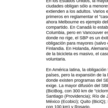
En los Estados Unidos, la mayor
ciudades obligan sólo a menore
extienden a los adultos. Varios 
primeros en reglamentar el "casc
ahora Melbourne es ejemplo del
compartido. En Canadá lo establ
Columbia, pero en Vancouver es 
donde no rige, el SBP es un éxi
obligación para mayores (salvo 
Finlandia. En Holanda, Alemani
de la bicicleta es masivo, el cas
voluntaria.
En América latina, la obligació
países, pero la expansión de la 
donde existen programas del SB
exige. La mayor difusión del SB
(BiciBog, con 300 km de "ciclorr
Santiago (Providencia); Río de 
México (Ecobici); Quito (BiciQ);
con 100 km) y Rosario.