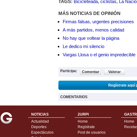
TAGS:
Bicicleteada
,
ciclistas
,
La Nació
MÁS NOTICIAS DE OPINIÓN
Firmas falsas, urgentes precisiones
A más partidos, menos calidad
No hay que voltear la página
Le dedico mi silencio
Vargas Llosa o el genio impredecible
Participa:
Comentar
Valorar
Regístrate aquí 
COMENTARIOS
NOTICIAS
2URPI
GASTR
Actualidad
Home
Home
Deportes
Regístrate
Receta
Espectáculos
Post de usuarios