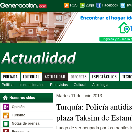
RSS
2urpi
Facebook
Twi
PORTADA
EDITORIAL
ACTUALIDAD
DEPORTES
ESPECTÁCULOS
TECN
Política
Internacionales
Entrevistas
Cultural
Astrología
Martes 11 de junio 2013
Nuestros sitios
Turquía: Policía antidi
Opinión
plaza Taksim de Estam
Turismo
Notas de prensa
Luego de ser ocupada por los manifest
Encuestas