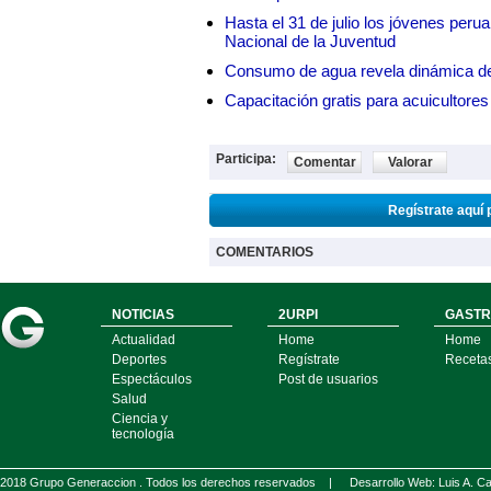
Hasta el 31 de julio los jóvenes peru
Nacional de la Juventud
Consumo de agua revela dinámica d
Capacitación gratis para acuicul
Participa:
Comentar
Valorar
Regístrate aquí 
COMENTARIOS
NOTICIAS
2URPI
GASTR
Actualidad
Home
Home
Deportes
Regístrate
Receta
Espectáculos
Post de usuarios
Salud
Ciencia y
tecnología
2018 Grupo Generaccion . Todos los derechos reservados |
Desarrollo Web: Luis A.