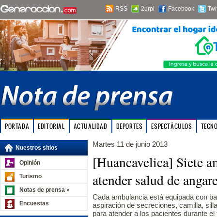
RSS
2urpi
Facebook
Twi
PORTADA
EDITORIAL
ACTUALIDAD
DEPORTES
ESPECTÁCULOS
TECN
Martes 11 de junio 2013
Nuestros sitios
[Huancavelica] Siete a
Opinión
atender salud de angar
Turismo
Notas de prensa »
Cada ambulancia está equipada con ba
Encuestas
aspiración de secreciones, camilla, sill
para atender a los pacientes durante el