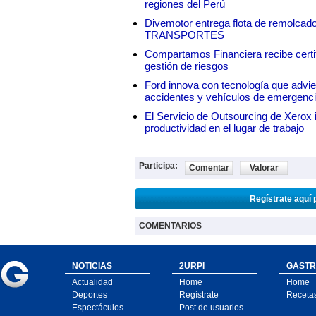
regiones del Perú
Divemotor entrega flota de remol
TRANSPORTES
Compartamos Financiera recibe certif
gestión de riesgos
Ford innova con tecnología que advie
accidentes y vehículos de emergenc
El Servicio de Outsourcing de Xerox i
productividad en el lugar de trabajo
Participa:
Comentar
Valorar
Regístrate aquí 
COMENTARIOS
NOTICIAS
2URPI
GASTR
Actualidad
Home
Home
Deportes
Regístrate
Receta
Espectáculos
Post de usuarios