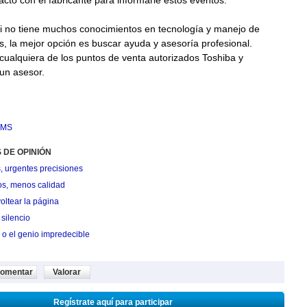
acto con el fabricante para informarle estos eventos.
si no tiene muchos conocimientos en tecnología y manejo de
 la mejor opción es buscar ayuda y asesoría profesional.
ualquiera de los puntos de venta autorizados Toshiba y
un asesor.
IMS
 DE OPINIÓN
, urgentes precisiones
os, menos calidad
oltear la página
silencio
 o el genio impredecible
omentar
Valorar
Regístrate aquí para participar