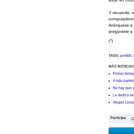
estar en cont
Y recuerde, 
computadores,
Acérquese a c
pregúntele a 
(*)
TAGS:
portátil
,
MÁS NOTICIAS
Firmas falsas
A más partid
No hay que v
Le dedico mi 
Vargas Llosa
Participa:
C