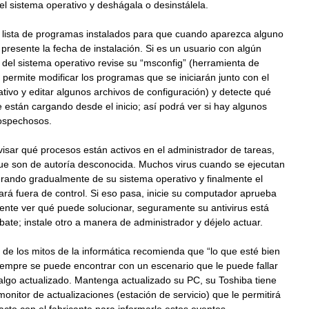
el sistema operativo y deshágala o desinstálela.
 lista de programas instalados para que cuando aparezca alguno
presente la fecha de instalación. Si es un usuario con algún
del sistema operativo revise su “msconfig” (herramienta de
ermite modificar los programas que se iniciarán junto con el
tivo y editar algunos archivos de configuración) y detecte qué
están cargando desde el inicio; así podrá ver si hay algunos
ospechosos.
visar qué procesos están activos en el administrador de tareas,
que son de autoría desconocida. Muchos virus cuando se ejecutan
rando gradualmente de su sistema operativo y finalmente el
rá fuera de control. Si eso pasa, inicie su computador aprueba
ntente ver qué puede solucionar, seguramente su antivirus está
ate; instale otro a manera de administrador y déjelo actuar.
de los mitos de la informática recomienda que “lo que esté bien
siempre se puede encontrar con un escenario que le puede fallar
algo actualizado. Mantenga actualizado su PC, su Toshiba tiene
onitor de actualizaciones (estación de servicio) que le permitirá