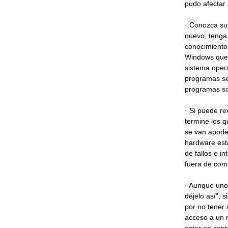
pudo afectar 
· Conozca su
nuevo, tenga 
conocimiento 
Windows que p
sistema opera
programas se 
programas s
· Si puede re
termine los 
se van apode
hardware esta
de fallos e i
fuera de comb
· Aunque uno 
déjelo así”, 
por no tener 
acceso a un m