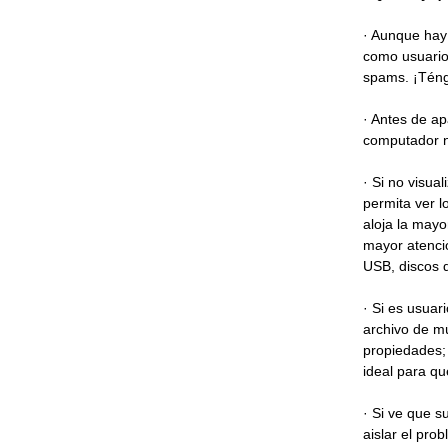
· Aunque hay 
como usuario,
spams. ¡Téng
· Antes de ap
computador no
· Si no visua
permita ver l
aloja la mayo
mayor atenci
USB, discos d
· Si es usuar
archivo de m
propiedades;
ideal para q
· Si ve que s
aislar el pro