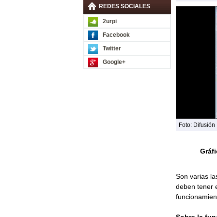
REDES SOCIALES
2urpi
Facebook
Twitter
Google+
Foto: Difusión
Gráfi
Son varias l
deben tener e
funcionamient