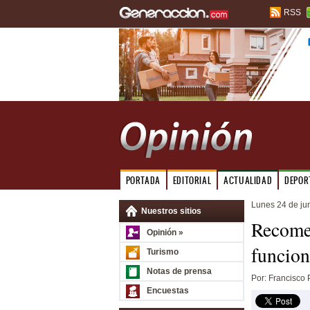
RSS
PORTADA
EDITORIAL
ACTUALIDAD
DEPOR
Lunes 24 de ju
Nuestros sitios
Recomen
Opinión »
funcion
Turismo
Notas de prensa
Por: Francisco 
Encuestas