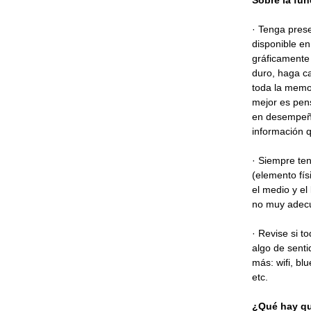
Sobre la fun
· Tenga pres
disponible en
gráficamente 
duro, haga c
toda la memor
mejor es pens
en desempeño
información q
· Siempre ten
(elemento fís
el medio y el
no muy adecu
· Revise si to
algo de sent
más: wifi, bl
et
¿Qué hay qu