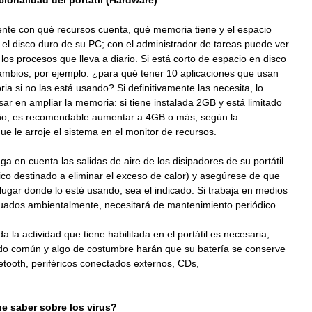
cionalidad del portátil (Hardware)
ente con qué recursos cuenta, qué memoria tiene y el espacio
 el disco duro de su PC; con el administrador de tareas puede ver
los procesos que lleva a diario. Si está corto de espacio en disco
ambios, por ejemplo: ¿para qué tener 10 aplicaciones que usan
ia si no las está usando? Si definitivamente las necesita, lo
ar en ampliar la memoria: si tiene instalada 2GB y está limitado
, es recomendable aumentar a 4GB o más, según la
ue le arroje el sistema en el monitor de recursos.
ga en cuenta las salidas de aire de los disipadores de su portátil
ico destinado a eliminar el exceso de calor) y asegúrese de que
 lugar donde lo esté usando, sea el indicado. Si trabaja en medios
ados ambientalmente, necesitará de mantenimiento periódico.
da la actividad que tiene habilitada en el portátil es necesaria;
ido común y algo de costumbre harán que su batería se conserve
uetooth, periféricos conectados externos, CDs,
c.
e saber sobre los virus?