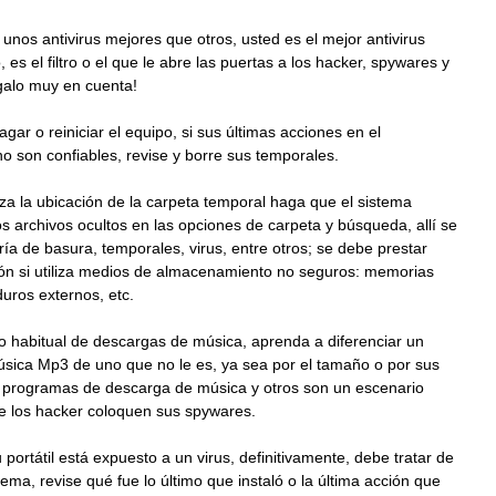
unos antivirus mejores que otros, usted es el mejor antivirus
 es el filtro o el que le abre las puertas a los hacker, spywares y
alo muy en cuenta!
agar o reiniciar el equipo, si sus últimas acciones en el
 son confiables, revise y borre sus temporales.
liza la ubicación de la carpeta temporal haga que el sistema
os archivos ocultos en las opciones de carpeta y búsqueda, allí se
ría de basura, temporales, virus, entre otros; se debe prestar
ón si utiliza medios de almacenamiento no seguros: memorias
uros externos, etc.
io habitual de descargas de música, aprenda a diferenciar un
úsica Mp3 de uno que no le es, ya sea por el tamaño o por sus
 programas de descarga de música y otros son un escenario
ue los hacker coloquen sus spywares.
u portátil está expuesto a un virus, definitivamente, debe tratar de
blema, revise qué fue lo último que instaló o la última acción que