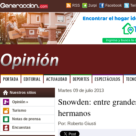
RSS
2urpi
Facebook
Twi
PORTADA
EDITORIAL
ACTUALIDAD
DEPORTES
ESPECTÁCULOS
TECN
Martes 09 de julio 2013
Nuestros sitios
Snowden: entre grande
Opinión »
hermanos
Turismo
Notas de prensa
Por: Roberto Giusti
Encuestas