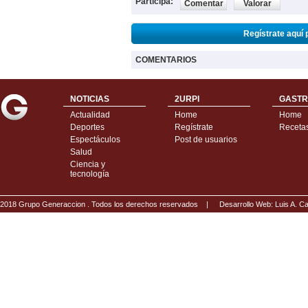
Participa:
Comentar
Valorar
Regístrate aquí 
COMENTARIOS
NOTICIAS
2URPI
GASTR
Actualidad
Home
Home
Deportes
Regístrate
Receta
Espectáculos
Post de usuarios
Salud
Ciencia y
tecnología
2018 Grupo Generaccion . Todos los derechos reservados |
Desarrollo Web: Luis A.