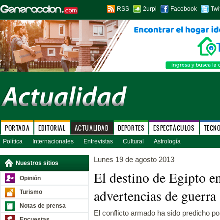
RSS
2urpi
Facebook
Twi
PORTADA
EDITORIAL
ACTUALIDAD
DEPORTES
ESPECTÁCULOS
TECN
Política
Internacionales
Entrevistas
Cultural
Astrología
Lunes 19 de agosto 2013
Nuestros sitios
El destino de Egipto e
Opinión
advertencias de guerra
Turismo
Notas de prensa
El conflicto armado ha sido predicho po
Encuestas