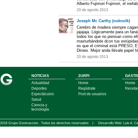
Alberto Fujimori Fujimori, el inefa
20 de agosto 2013
Joseph Mc Carthy (noknolk)
Cerebro de madera siempre cagando
jajajaja. Lógicamente para un fanát
todos los que no piensan como ell
masturbándote dcon tus estúpidas c
es que el criminal está PRES
Diroes. Mejor anda llévale papel hi
20 de agosto 2013
NOTICIAS
2URPI
GASTR
Actualidad
Home
Home
Deportes
Regístrate
Receta
Espectáculos
Post de usuarios
Salud
Ciencia y
tecnología
2018 Grupo Generaccion . Todos los derechos reservados |
Desarrollo Web: Luis A.