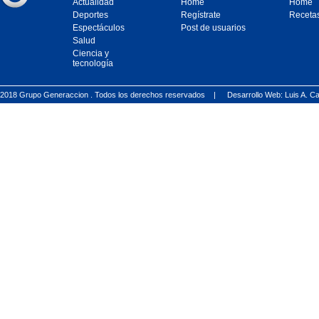
Actualidad
Home
Home
Deportes
Regístrate
Receta
Espectáculos
Post de usuarios
Salud
Ciencia y
tecnología
2018 Grupo Generaccion . Todos los derechos reservados |
Desarrollo Web: Luis A.