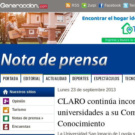
RSS
2urpi
Facebook
Twi
PORTADA
EDITORIAL
ACTUALIDAD
DEPORTES
ESPECTÁCULOS
TECN
Lunes 23 de septiembre 2013
Nuestros sitios
CLARO continúa inco
Opinión
universidades a su Com
Turismo
Notas de prensa »
Conocimiento
Encuestas
La Universidad San Ignacio de Loyola se