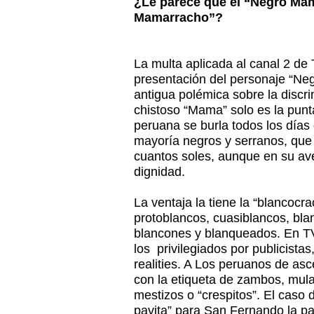
¿Le parece que el “Negro Mam
Mamarracho”?
La multa aplicada al canal 2 de 
presentación del personaje “N
antigua polémica sobre la discri
chistoso “Mama” solo es la punt
peruana se burla todos los días
mayoría negros y serranos, que
cuantos soles, aunque en su av
dignidad.
La ventaja la tiene la “blancocra
protoblancos, cuasiblancos, bla
blancones y blanqueados. En TV
los privilegiados por publicista
realities. A Los peruanos de as
con la etiqueta de zambos, mul
mestizos o “crespitos”. El caso 
pavita” para San Fernando la pa