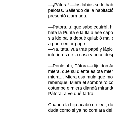
—¡Pátora! —los labios se le ha
pelotas. Saliendo de la habitaci
presentó alarmada.
—Pátora, tú que sabe equirbí,
hata la Punta e la Ila a ese ca
sia ido pallá depué quiabló mal 
a poné en er papé.
—Ya, tata, vua traé papé y lápic
interiores de la casa y poco de
—Ponle ahí, Pátora—dijo don A
miera, que su diente es ota mie
miera… Miera esa mula que mon
rebenque. Miera el sombreiro c
cotumbe e miera diandá mirand
Pátora, a ve qué fartra.
Cuando la hija acabó de leer, d
duda como si ya no confiara del