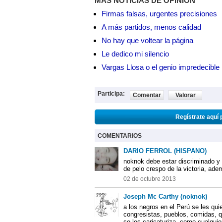
MÁS NOTICIAS DE OPINIÓN
Firmas falsas, urgentes precisiones
A más partidos, menos calidad
No hay que voltear la página
Le dedico mi silencio
Vargas Llosa o el genio impredecible
Participa:
Comentar
Valorar
Regístrate aquí 
COMENTARIOS
DARIO FERROL (HISPANO)
noknok debe estar discriminado y 
de pelo crespo de la victoria, ade
02 de octubre 2013
Joseph Mc Carthy (noknok)
a los negros en el Perú se les qui
congresistas, pueblos, comidas, q
se les caricaturiza, como cualquie