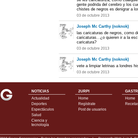
gente podrida del cerebro y los c
chistes de negros es denigrar a lo
03 de octubre 2013
Joseph Mc Carthy (noknok)
las caricaturas de negros, como d
caricaturas...¿o quieren ir a la e
caricatura?
03 de octubre 2013
Joseph Mc Carthy (noknok)
vete a limpiar letrinas a londres h
03 de octubre 2013
NOTICIAS
2URPI
GASTR
Actualidad
Home
Home
Deportes
Regístrate
Receta
Espectáculos
Post de usuarios
Salud
Ciencia y
tecnología