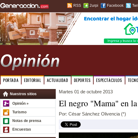
RSS
2urpi
Facebook
Twi
PORTADA
EDITORIAL
ACTUALIDAD
DEPORTES
ESPECTÁCULOS
TECN
Martes 01 de octubre 2013
Nuestros sitios
El negro "Mama" en la 
Opinión »
Turismo
Por: César Sánchez Olivencia (*)
Notas de prensa
Encuestas