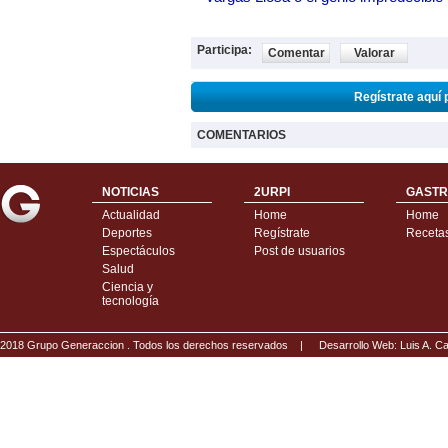
Participa:
Comentar
Valorar
Regístrate aquí 
COMENTARIOS
NOTICIAS
2URPI
GASTR
Actualidad
Home
Home
Deportes
Regístrate
Receta
Espectáculos
Post de usuarios
Salud
Ciencia y
tecnología
2018 Grupo Generaccion . Todos los derechos reservados |
Desarrollo Web: Luis A.