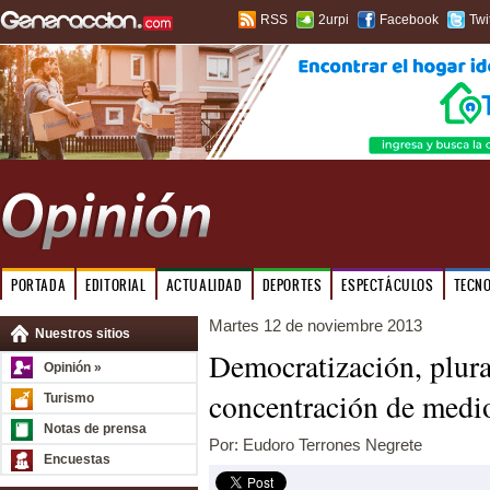
RSS
2urpi
Facebook
Twi
PORTADA
EDITORIAL
ACTUALIDAD
DEPORTES
ESPECTÁCULOS
TECN
Martes 12 de noviembre 2013
Nuestros sitios
Democratización, plur
Opinión »
concentración de medi
Turismo
Notas de prensa
Por: Eudoro Terrones Negrete
Encuestas