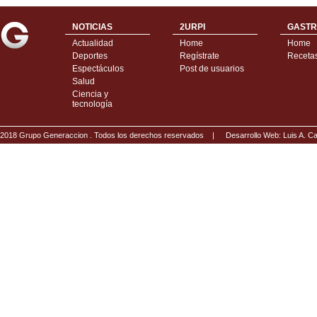
NOTICIAS
2URPI
GASTR
Actualidad
Home
Home
Deportes
Regístrate
Receta
Espectáculos
Post de usuarios
Salud
Ciencia y
tecnología
2018 Grupo Generaccion . Todos los derechos reservados |
Desarrollo Web: Luis A.