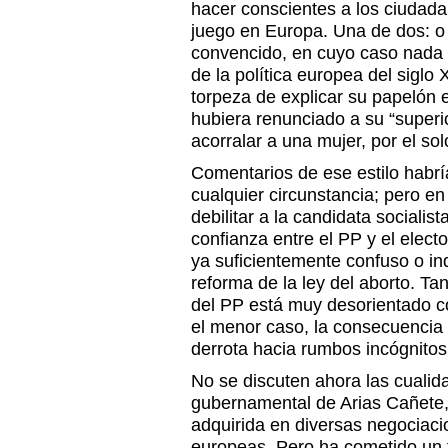
hacer conscientes a los ciudada
juego en Europa. Una de dos: o
convencido, en cuyo caso nada t
de la política europea del siglo X
torpeza de explicar su papelón 
hubiera renunciado a su “superio
acorralar a una mujer, por el so
Comentarios de ese estilo habrí
cualquier circunstancia; pero e
debilitar a la candidata socialis
confianza entre el PP y el elect
ya suficientemente confuso o ind
reforma de la ley del aborto. Ta
del PP está muy desorientado co
el menor caso, la consecuencia
derrota hacia rumbos incógnitos
No se discuten ahora las cualida
gubernamental de Arias Cañete,
adquirida en diversas negociacio
europeas. Pero ha cometido un 