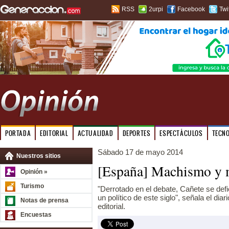
RSS
2urpi
Facebook
Twi
PORTADA
EDITORIAL
ACTUALIDAD
DEPORTES
ESPECTÁCULOS
TECN
Sábado 17 de mayo 2014
Nuestros sitios
[España] Machismo y 
Opinión »
Turismo
"Derrotado en el debate, Cañete se def
un político de este siglo", señala el dia
Notas de prensa
editorial.
Encuestas