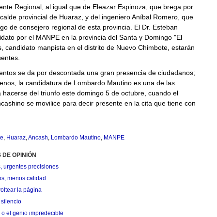
ente Regional, al igual que de Eleazar Espinoza, que brega por
lcalde provincial de Huaraz, y del ingeniero Aníbal Romero, que
rgo de consejero regional de esta provincia. El Dr. Esteban
dato por el MANPE en la provincia del Santa y Domingo "El
, candidato manpista en el distrito de Nuevo Chimbote, estarán
sentes.
ntos se da por descontada una gran presencia de ciudadanos;
enos, la candidatura de Lombardo Mautino es una de las
a hacerse del triunfo este domingo 5 de octubre, cuando el
cashino se movilice para decir presente en la cita que tiene con
e
,
Huaraz
,
Ancash
,
Lombardo Mautino
,
MANPE
 DE OPINIÓN
, urgentes precisiones
os, menos calidad
oltear la página
silencio
 o el genio impredecible