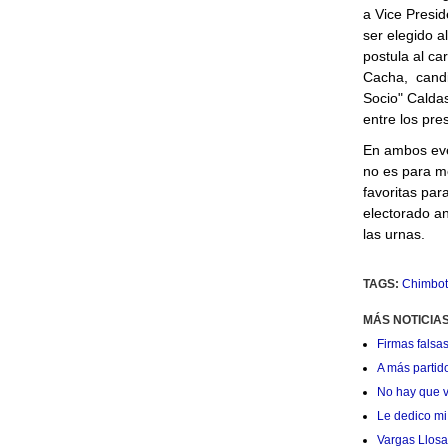
a Vice Presid
ser elegido a
postula al ca
Cacha, candi
Socio" Caldas
entre los pre
En ambos eve
no es para m
favoritas par
electorado an
las urnas.
TAGS:
Chimbot
MÁS NOTICIAS
Firmas falsas
A más partid
No hay que v
Le dedico mi 
Vargas Llosa