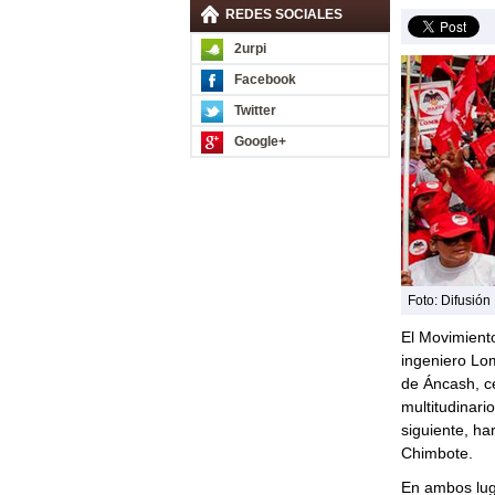
REDES SOCIALES
2urpi
Facebook
Twitter
Google+
Foto: Difusión
El Movimiento
ingeniero Lo
de Áncash, c
multitudinari
siguiente, ha
Chimbote.
En ambos lug