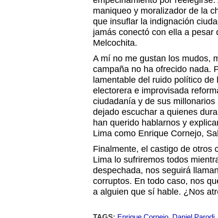
empecinamiento por reelegirse. A
maniqueo y moralizador de la c
que insuflar la indignación ciud
jamás conectó con ella a pesar 
Melcochita.
A mí no me gustan los mudos, 
campaña no ha ofrecido nada. P
lamentable del ruido político de 
electorera e improvisada reform
ciudadanía y de sus millonario
dejado escuchar a quienes duran
han querido hablarnos y explic
Lima como Enrique Cornejo, Sal
Finalmente, el castigo de otros
Lima lo sufriremos todos mientra
despechada, nos seguirá llaman
corruptos. En todo caso, nos q
a alguien que sí hable. ¿Nos a
TAGS:
Enrique Cornejo
,
Daniel Parodi
,