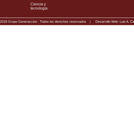
Ciencia y
tecnología
2018 Grupo Generaccion . Todos los derechos reservados |
Desarrollo Web: Luis A.