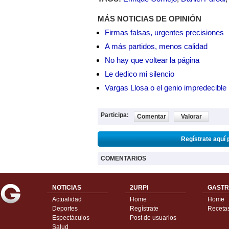
MÁS NOTICIAS DE OPINIÓN
Firmas falsas, urgentes precisiones
A más partidos, menos calidad
No hay que voltear la página
Le dedico mi silencio
Vargas Llosa o el genio impredecible
Participa:
Comentar
Valorar
Regístrate aquí 
COMENTARIOS
NOTICIAS
2URPI
GASTR
Actualidad
Home
Home
Deportes
Regístrate
Receta
Espectáculos
Post de usuarios
Salud