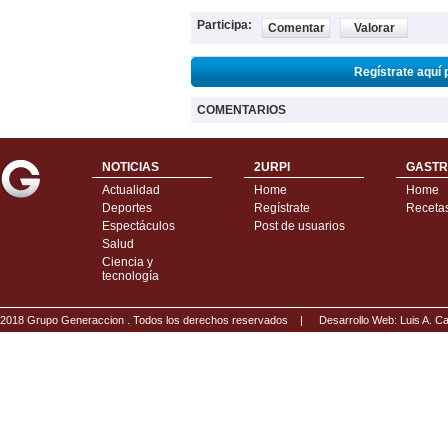
Participa:
Comentar
Valorar
Regístrate aquí 
COMENTARIOS
NOTICIAS
2URPI
GASTR
Actualidad
Home
Home
Deportes
Regístrate
Receta
Espectáculos
Post de usuarios
Salud
Ciencia y
tecnología
2018 Grupo Generaccion . Todos los derechos reservados |
Desarrollo Web: Luis A.