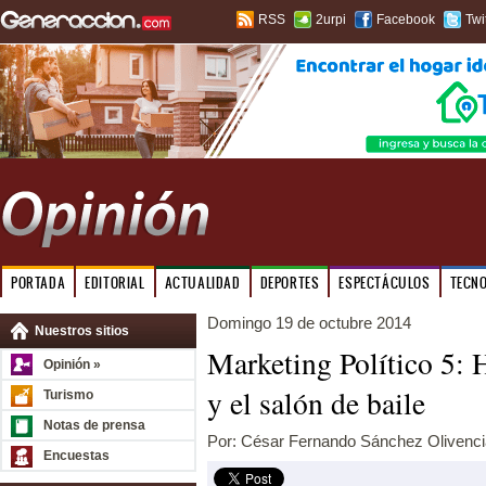
RSS
2urpi
Facebook
Twi
PORTADA
EDITORIAL
ACTUALIDAD
DEPORTES
ESPECTÁCULOS
TECN
Domingo 19 de octubre 2014
Nuestros sitios
Marketing Político 5: H
Opinión »
y el salón de baile
Turismo
Notas de prensa
Por: César Fernando Sánchez Olivencia
Encuestas