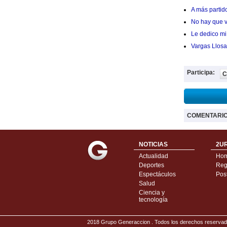
A más partid
No hay que v
Le dedico mi 
Vargas Llosa
Participa:
C
COMENTARI
NOTICIAS
2UR
Actualidad
Ho
Deportes
Regí
Espectáculos
Pos
Salud
Ciencia y
tecnología
2018 Grupo Generaccion . Todos los derechos reserv