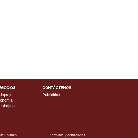
EGOCIOS
CONTÁCTENOS
depa.pe
Publicidad
onomía
trabajo.pe
illa Chihuan
Términos y condiciones