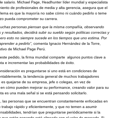
 salario. Michael Page, Headhunter líder mundial y especialista
miento de profesionales de media y alta gerencia, asegura que el
oblema es que la mayoría no sabe cómo ni cuándo pedirlo o teme
zo pueda comprometer su carrera.
uchas personas piensan que la misma compañía, observando
 y resultados, decidirá subir su sueldo según políticas correctas y
ero esto no siempre sucede en los tiempos que uno estima. Por
aprender a pedirlo”,
comenta Ignacio Hernández de la Torre,
utivo de Michael Page Perú.
 este pedido, la firma mundial comparte algunos puntos clave a
ta e incrementar las probabilidades de éxito.
nsideración es preguntarse si uno está en condiciones de
entablemente, la tendencia general de muchos trabajadores
 es quejarse de su empresa, jefe o colegas, en vez de
 en cómo pueden mejorar su performance, creando valor para su
a es una mala señal si se está pensando solicitarlo.
o, las personas que se encuentran constantemente enfocadas en
u trabajo rápido y eficientemente, y que no temen a asumir
sabilidades, tendrían que preguntarse periódicamente si la
 que están ganando está alineada con el valor de mercado. Si