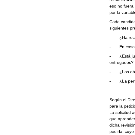
eso no fuera a
por la variabl
Cada candida
siguientes pr
- ¿Ha recib
- En caso af
- ¿Está justi
entregados?
- ¿Los objet
- ¿La perfor
Según el Dir
para la peti
La solicitud
que aprender
dicha revisió
pedirla, cuyo