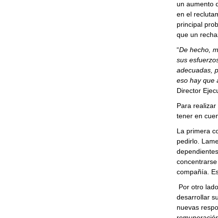
un aumento de
en el recluta
principal pr
que un recha
“
De hecho, m
sus esfuerzos
adecuadas, p
eso hay que 
Director Ejec
Para realizar
tener en cuen
La primera co
pedirlo. Lam
dependientes
concentrarse
compañía. Est
Por otro lad
desarrollar s
nuevas respon
remuneración