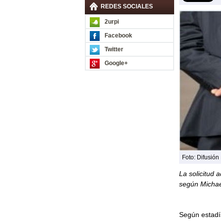
REDES SOCIALES
2urpi
Facebook
Twitter
Google+
Foto: Difusión
La solicitud
según Michae
Según estadís