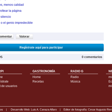
os, menos calidad
oltear la página
silencio
 o el genio impredecible
omentar
Valorar
Regístrate aquí para participar
OS
0 comentarios
PI
GASTRONOMÍA
RADIO G
N
me
Home
Radio
mi
strate
Recetas
Música
Ec
t de usuarios
mi
ados |
Desarrollo Web: Luis A. Canaza Alfaro |
Editor de fotografía: Cesar Augusto Rev