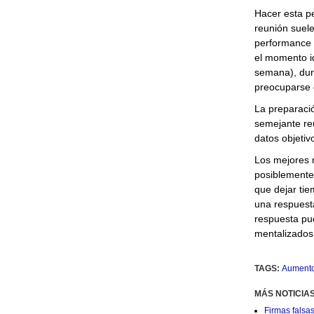
Hacer esta pe
reunión suele
performance 
el momento i
semana), dura
preocuparse 
La preparaci
semejante reu
datos objetiv
Los mejores r
posiblemente 
que dejar tie
una respuesta
respuesta pu
mentalizados
TAGS:
Aumento
MÁS NOTICIAS
Firmas falsas