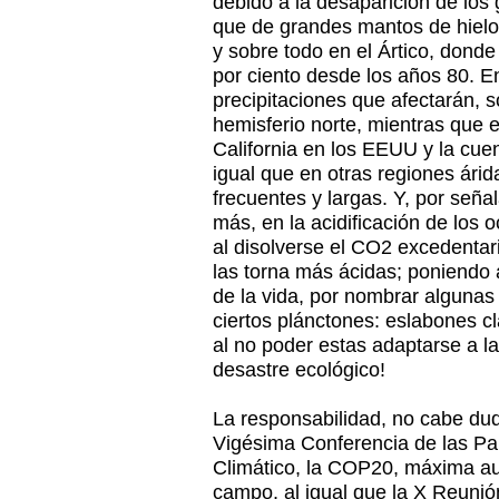
debido a la desaparición de los g
que de grandes mantos de hiel
y sobre todo en el Ártico, dond
por ciento desde los años 80. E
precipitaciones que afectarán, so
hemisferio norte, mientras que 
California en los EEUU y la cue
igual que en otras regiones ári
frecuentes y largas. Y, por señ
más, en la acidificación de los
al disolverse el CO2 excedentari
las torna más ácidas; poniendo a
de la vida, por nombrar algunas 
ciertos plánctones: eslabones c
al no poder estas adaptarse a l
desastre ecológico!
La responsabilidad, no cabe duda
Vigésima Conferencia de las Pa
Climático, la COP20, máxima aut
campo, al igual que la X Reunió