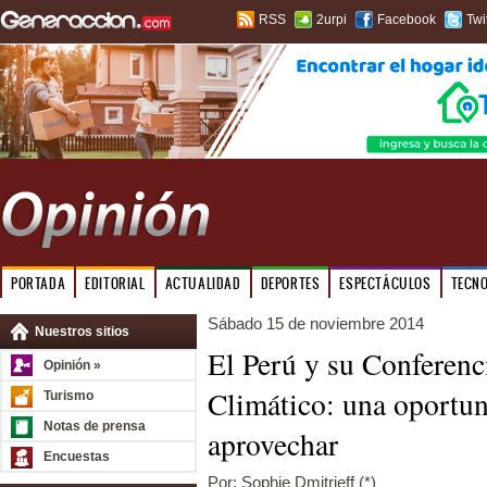
RSS
2urpi
Facebook
Twi
PORTADA
EDITORIAL
ACTUALIDAD
DEPORTES
ESPECTÁCULOS
TECN
Sábado 15 de noviembre 2014
Nuestros sitios
El Perú y su Conferenc
Opinión »
Climático: una oportu
Turismo
Notas de prensa
aprovechar
Encuestas
Por: Sophie Dmitrieff (*)