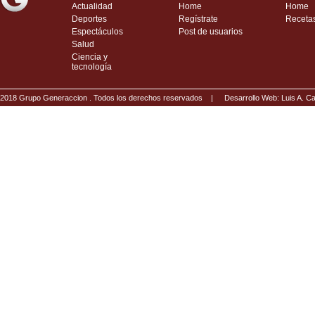
Actualidad
Home
Home
Deportes
Regístrate
Receta
Espectáculos
Post de usuarios
Salud
Ciencia y
tecnología
2018 Grupo Generaccion . Todos los derechos reservados |
Desarrollo Web: Luis A.