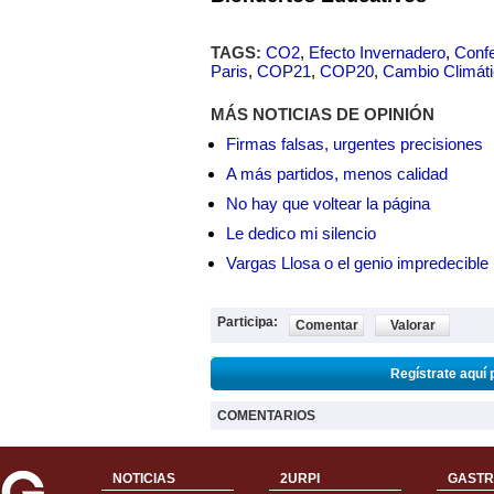
TAGS:
CO2
,
Efecto Invernadero
,
Confe
Paris
,
COP21
,
COP20
,
Cambio Climát
MÁS NOTICIAS DE OPINIÓN
Firmas falsas, urgentes precisiones
A más partidos, menos calidad
No hay que voltear la página
Le dedico mi silencio
Vargas Llosa o el genio impredecible
Participa:
Comentar
Valorar
Regístrate aquí 
COMENTARIOS
NOTICIAS
2URPI
GASTR