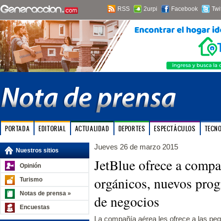
RSS
2urpi
Facebook
Twi
PORTADA
EDITORIAL
ACTUALIDAD
DEPORTES
ESPECTÁCULOS
TECN
Jueves 26 de marzo 2015
Nuestros sitios
JetBlue ofrece a compa
Opinión
orgánicos, nuevos prog
Turismo
Notas de prensa »
de negocios
Encuestas
La compañía aérea les ofrece a las pe