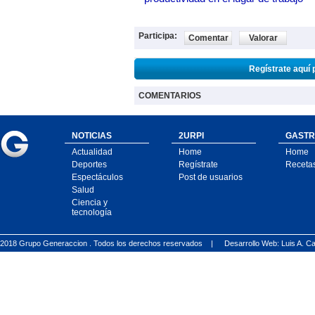
Participa:
Comentar
Valorar
Regístrate aquí 
COMENTARIOS
NOTICIAS
2URPI
GASTR
Actualidad
Home
Home
Deportes
Regístrate
Receta
Espectáculos
Post de usuarios
Salud
Ciencia y
tecnología
2018 Grupo Generaccion . Todos los derechos reservados |
Desarrollo Web: Luis A.