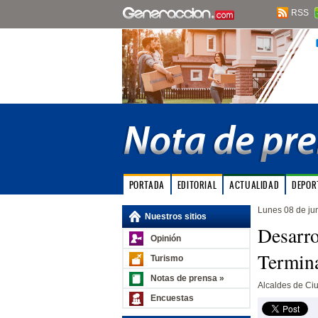
RSS
PORTADA
EDITORIAL
ACTUALIDAD
DEPOR
Lunes 08 de ju
Nuestros sitios
Desarro
Opinión
Termina
Turismo
Notas de prensa »
Alcaldes de Ciu
Encuestas