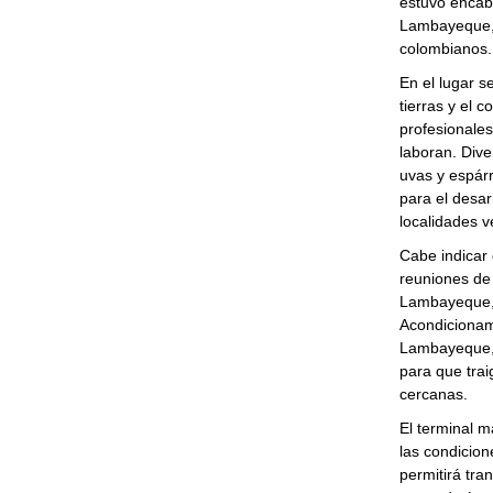
estuvo encabe
Lambayeque,
colombianos
En el lugar s
tierras y el 
profesionales
laboran. Dive
uvas y espárr
para el desar
localidades 
Cabe indicar 
reuniones de 
Lambayeque, 
Acondicionami
Lambayeque, 
para que tra
cercanas.
El terminal m
las condicion
permitirá tra