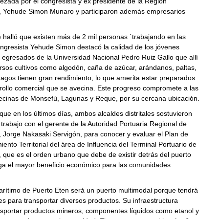
zada por el congresista y ex presidente de la Región
 Yehude Simon Munaro y participaron además empresarios
.
e halló que existen más de 2 mil personas ´trabajando en las
congresista Yehude Simon destacó la calidad de los jóvenes
 egresados de la Universidad Nacional Pedro Ruiz Gallo que allí
rsos cultivos como algodón, caña de azúcar, arándanos, paltas,
agos tienen gran rendimiento, lo que amerita estar preparados
rollo comercial que se avecina. Este progreso compromete a las
vecinas de Monsefú, Lagunas y Reque, por su cercana ubicación.
que en los últimos días, ambos alcaldes distritales sostuvieron
trabajo con el gerente de la Autoridad Portuaria Regional de
Jorge Nakasaki Servigón, para conocer y evaluar el Plan de
ento Territorial del área de Influencia del Terminal Portuario de
que es el orden urbano que debe de existir detrás del puerto
iga el mayor beneficio económico para las comunidades
arítimo de Puerto Eten será un puerto multimodal porque tendrá
es para transportar diversos productos. Su infraestructura
nsportar productos mineros, componentes líquidos como etanol y