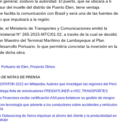
 general, sostuvo la autoridad. El puerto, que se ubicará a 6
sur del muelle del distrito de Puerto Eten, tiene ventaja
e facilita la comunicación con Brasil y será una de las fuentes de
o que impulsará a la región.
, el Ministerio de Transportes y Comunicaciones emitió la
nisterial N° 265-2015-MTC/01.02, a través de la cual se decidió
lan Maestro del Terminal Marítimo de Lambayeque al Plan
esarrollo Portuario, lo que permitiría concretar la inversión en la
de dicha obra.
 Portuario de Eten
,
Proyecto Olmos
S DE NOTAS DE PRENSA
EDITATON 2022 en Wikipedia: Autores que investigan las regiones del Perú
ntrega flota de remolcadores FREIGHTLINER a HSC TRANSPORTES
Financiera recibe certificación ASA para fortalecer su gestión de riesgos
con tecnología que advierte a los conductores sobre accidentes y vehículos
ia
e Outsourcing de Xerox impulsan al ahorro del cliente y la productividad en
rabajo