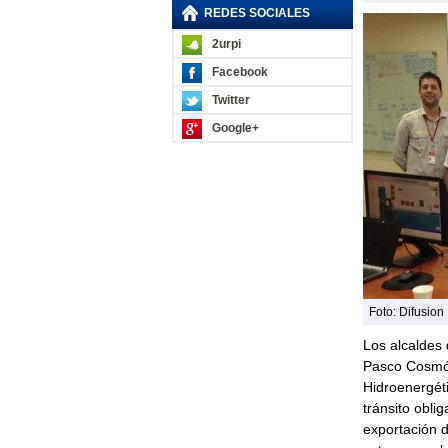
REDES SOCIALES
2urpi
Facebook
Twitter
Google+
Foto: Difusion
Los alcaldes
Pasco Cosmópo
Hidroenergéti
tránsito obli
exportación 