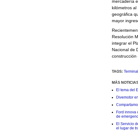
mercadería en
kilómetros al 
geográfica qu
mayor ingres
Recientemente
Resolución Mi
integrar el P
Nacional de D
construcción 
TAGS:
Terminal
MÁS NOTICIA
El tema del 
Divemotor e
Compartamos 
Ford innova 
de emergenc
El Servicio d
el lugar de t