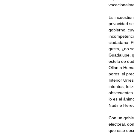
vocacionalmen
Es incuestion
privacidad se
gobierno, cu
incompetencia
ciudadana. Pe
gusta, ¿no se
Guadalupe, qu
estela de dud
Ollanta Humal
poros: el pre
Interior Urre
intentos, fel
obsecuentes 
lo es el ánim
Nadine Hered
Con un gobie
electoral, do
que este decr