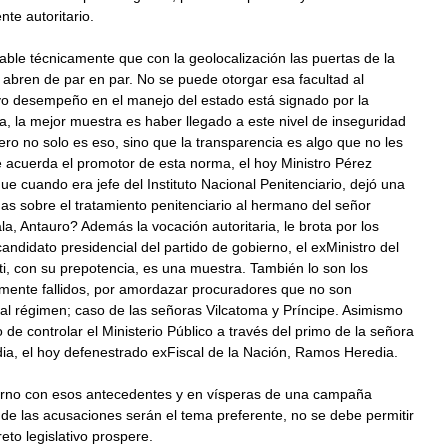
te autoritario.
able técnicamente que con la geolocalización las puertas de la
 abren de par en par. No se puede otorgar esa facultad al
yo desempeño en el manejo del estado está signado por la
, la mejor muestra es haber llegado a este nivel de inseguridad
ro no solo es eso, sino que la transparencia es algo que no les
 acuerda el promotor de esta norma, el hoy Ministro Pérez
e cuando era jefe del Instituto Nacional Penitenciario, dejó una
as sobre el tratamiento penitenciario al hermano del señor
a, Antauro? Además la vocación autoritaria, le brota por los
candidato presidencial del partido de gobierno, el exMinistro del
sti, con su prepotencia, es una muestra. También lo son los
izmente fallidos, por amordazar procuradores que no son
al régimen; caso de las señoras Vilcatoma y Príncipe. Asimismo
o de controlar el Ministerio Público a través del primo de la señora
ia, el hoy defenestrado exFiscal de la Nación, Ramos Heredia.
rno con esos antecedentes y en vísperas de una campaña
nde las acusaciones serán el tema preferente, no se debe permitir
eto legislativo prospere.