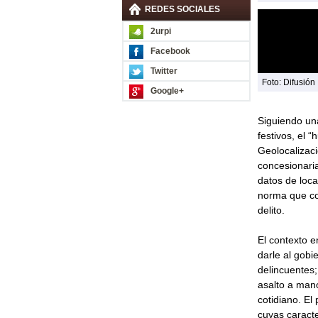
REDES SOCIALES
2urpi
Facebook
Twitter
Foto: Difusión
Google+
Siguiendo una
festivos, el 
Geolocalizaci
concesionaria
datos de loca
norma que co
delito.
El contexto e
darle al gobi
delincuentes; 
asalto a man
cotidiano. El
cuyas caracte