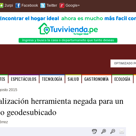
2urpi
Facebook
Twitter
Google+
TES
ESPECTÁCULOS
TECNOLOGÍA
SALUD
GASTRONOMÍA
ECOLOGÍA
gosto 2015
lización herramienta negada para un
no geodesubicado
érrez