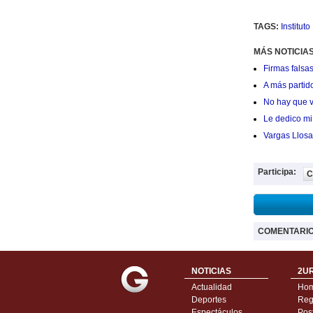
TAGS:
Institut
MÁS NOTICIAS
Firmas falsas
A más partid
No hay que v
Le dedico mi 
Vargas Llosa
Participa:
C
COMENTARI
NOTICIAS
2UR
Actualidad
Ho
Deportes
Regí
Espectáculos
Pos