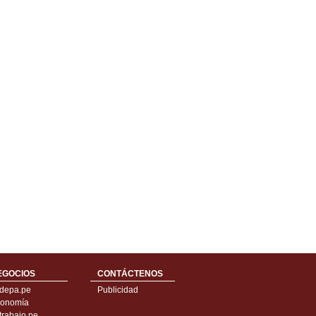
EGOCIOS
CONTÁCTENOS
depa.pe
Publicidad
onomía
trabajo.pe