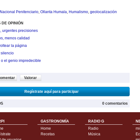
o Nacional Penitenciario
,
Ollanta Humala
,
Humalismo
,
geolocalización
 DE OPINIÓN
, urgentes precisiones
os, menos calidad
oltear la página
silencio
 o el genio impredecible
omentar
Valorar
Regístrate aquí para participar
OS
0 comentarios
PI
GASTRONOMÍA
RADIO G
N
me
Home
Radio
mi
strate
Recetas
Música
Ec
t de usuarios
mi