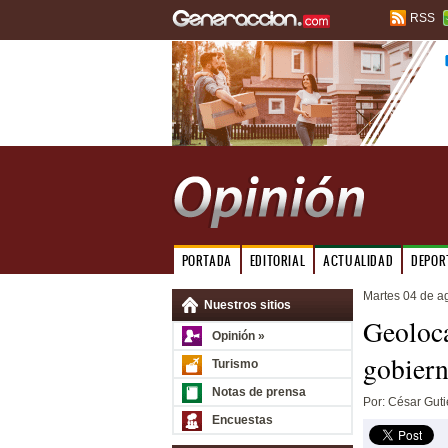
RSS
PORTADA
EDITORIAL
ACTUALIDAD
DEPOR
Martes 04 de a
Nuestros sitios
Geoloca
Opinión »
gobier
Turismo
Notas de prensa
Por: César Guti
Encuestas