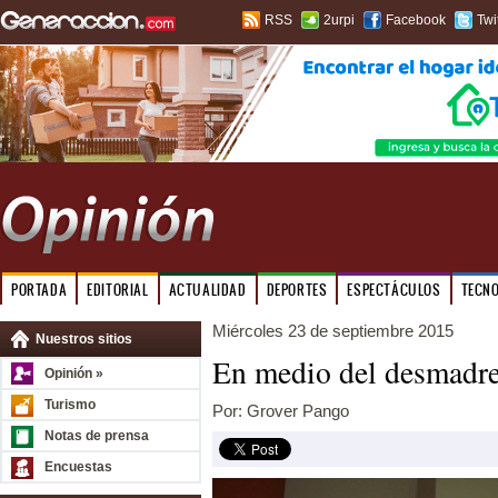
RSS
2urpi
Facebook
Twi
PORTADA
EDITORIAL
ACTUALIDAD
DEPORTES
ESPECTÁCULOS
TECN
Miércoles 23 de septiembre 2015
Nuestros sitios
En medio del desmadr
Opinión »
Turismo
Por: Grover Pango
Notas de prensa
Encuestas