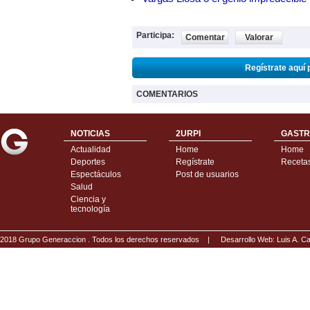
Participa:
Comentar
Valorar
Regístrate aquí 
COMENTARIOS
NOTICIAS
2URPI
GASTR
Actualidad
Home
Home
Deportes
Regístrate
Receta
Espectáculos
Post de usuarios
Salud
Ciencia y
tecnología
2018 Grupo Generaccion . Todos los derechos reservados |
Desarrollo Web: Luis A.