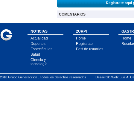
Regístrate aquí 
COMENTARIOS
NOTICIAS
2URPI
GASTR
Actualidad
Home
Home
Deportes
Regístrate
Receta
Espectáculos
Post de usuarios
Salud
Ciencia y
tecnología
2018 Grupo Generaccion . Todos los derechos reservados |
Desarrollo Web: Luis A.