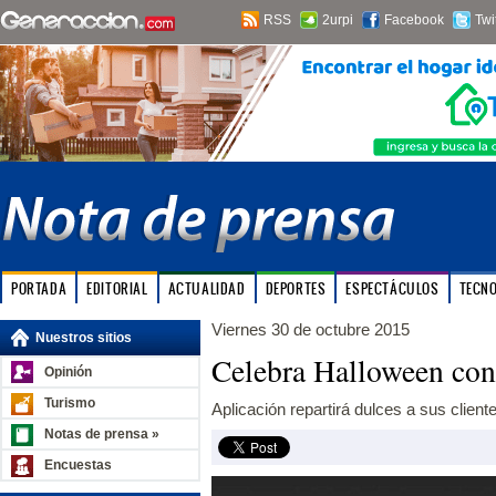
RSS
2urpi
Facebook
Twi
PORTADA
EDITORIAL
ACTUALIDAD
DEPORTES
ESPECTÁCULOS
TECN
Viernes 30 de octubre 2015
Nuestros sitios
Celebra Halloween con
Opinión
Turismo
Aplicación repartirá dulces a sus client
Notas de prensa »
Encuestas