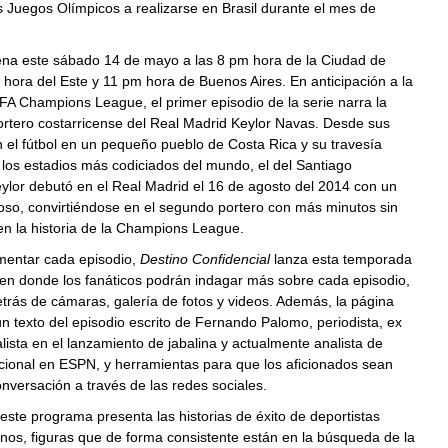
s Juegos Olímpicos a realizarse en Brasil durante el mes de
rena este sábado 14 de mayo a las 8 pm hora de la Ciudad de
hora del Este y 11 pm hora de Buenos Aires. En anticipación a la
EFA Champions League, el primer episodio de la serie narra la
portero costarricense del Real Madrid Keylor Navas. Desde sus
 el fútbol en un pequeño pueblo de Costa Rica y su travesía
los estadios más codiciados del mundo, el del Santiago
ylor debutó en el Real Madrid el 16 de agosto del 2014 con un
oso, convirtiéndose en el segundo portero con más minutos sin
 en la historia de la Champions League.
entar cada episodio,
Destino Confidencial
lanza esta temporada
 en donde los fanáticos podrán indagar más sobre cada episodio,
trás de cámaras, galería de fotos y videos. Además, la página
n texto del episodio escrito de Fernando Palomo, periodista, ex
alista en el lanzamiento de jabalina y actualmente analista de
acional en ESPN, y herramientas para que los aficionados sean
onversación a través de las redes sociales.
te programa presenta las historias de éxito de deportistas
nos, figuras que de forma consistente están en la búsqueda de la