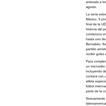
antesala a lo
agosto.
La serie est
México, 9 pm 
final de la U
historia del 
comienzos en
hasta uno de 
Bernabéu. Ke
partido amist
recibir goles
Para complem
un micrositio
incluyendo de
contará con u
atleta especi
fútbol intern
parte de la c
Nuevamente es
latinoamerica