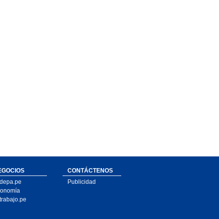
EGOCIOS
CONTÁCTENOS
depa.pe
Publicidad
onomía
trabajo.pe