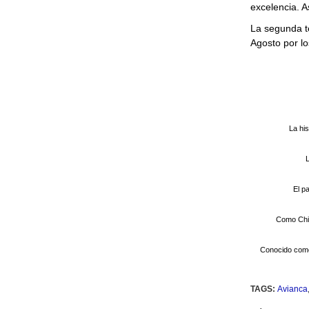
excelencia. 
La segunda t
Agosto por lo
La his
L
El p
Como Chil
Conocido como 
TAGS:
Avianca