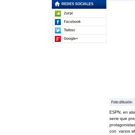
REDES SOCIALES
2urpi
Facebook
Twitter
Google+
Foto:difusión
ESPN, en ali
serie que pre
protagonista
con varios at