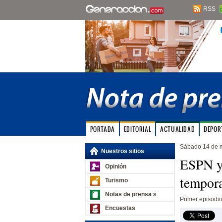
RSS
PORTADA
EDITORIAL
ACTUALIDAD
DEPOR
Sábado 14 de 
Nuestros sitios
ESPN y
Opinión
tempora
Turismo
Notas de prensa »
Primer episodio
Encuestas