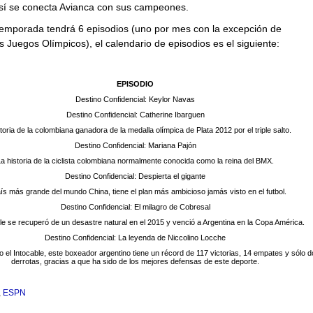
Así se conecta Avianca con sus campeones.
emporada tendrá 6 episodios (uno por mes con la excepción de
s Juegos Olímpicos), el calendario de episodios es el siguiente:
EPISODIO
Destino Confidencial: Keylor Navas
Destino Confidencial: Catherine Ibarguen
toria de la colombiana ganadora de la medalla olímpica de Plata 2012 por el triple salto.
Destino Confidencial: Mariana Pajón
a historia de la ciclista colombiana normalmente conocida como la reina del BMX.
Destino Confidencial: Despierta el gigante
aís más grande del mundo China, tiene el plan más ambicioso jamás visto en el futbol.
Destino Confidencial: El milagro de Cobresal
e se recuperó de un desastre natural en el 2015 y venció a Argentina en la Copa América.
Destino Confidencial: La leyenda de Niccolino Locche
el Intocable, este boxeador argentino tiene un récord de 117 victorias, 14 empates y sólo 
derrotas, gracias a que ha sido de los mejores defensas de este deporte.
,
ESPN