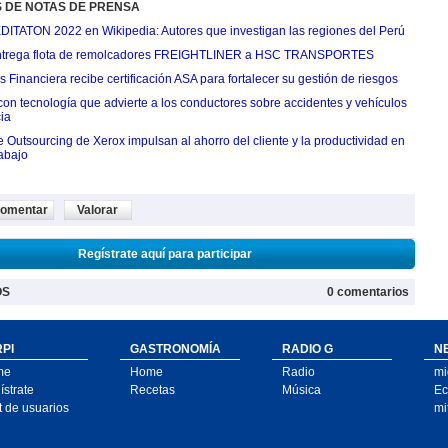
S DE NOTAS DE PRENSA
EDITATON 2022 en Wikipedia: Autores que investigan las regiones del Perú
ntrega flota de remolcadores FREIGHTLINER a HSC TRANSPORTES
Financiera recibe certificación ASA para fortalecer su gestión de riesgos
con tecnología que advierte a los conductores sobre accidentes y vehículos
ia
e Outsourcing de Xerox impulsan al ahorro del cliente y la productividad en
rabajo
omentar
Valorar
Regístrate aquí para participar
OS
0 comentarios
PI
GASTRONOMÍA
RADIO G
N
me
Home
Radio
mi
strate
Recetas
Música
Ec
t de usuarios
mi