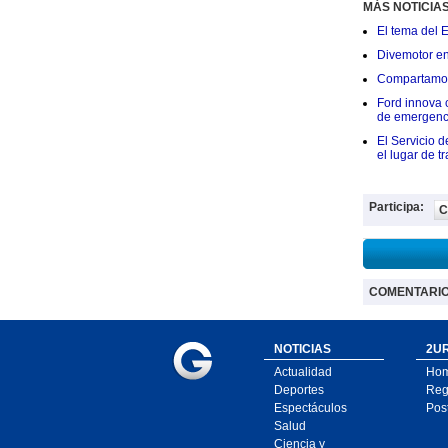
MÁS NOTICIA
El tema del 
Divemotor e
Compartamos 
Ford innova 
de emergenc
El Servicio d
el lugar de t
Participa:
C
COMENTARI
NOTICIAS
2UR
Actualidad
Ho
Deportes
Regí
Espectáculos
Pos
Salud
Ciencia y