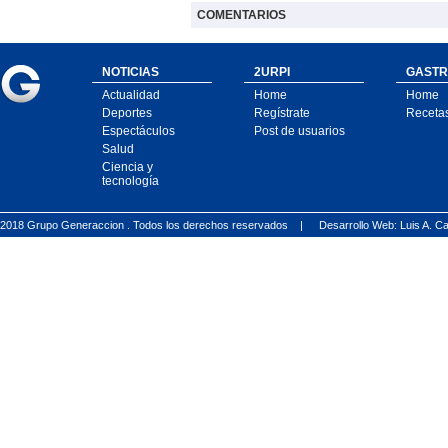
COMENTARIOS
NOTICIAS
2URPI
GASTR
Actualidad
Home
Home
Deportes
Regístrate
Receta
Espectáculos
Post de usuarios
Salud
Ciencia y
tecnología
2018 Grupo Generaccion . Todos los derechos reservados |
Desarrollo Web: Luis A.