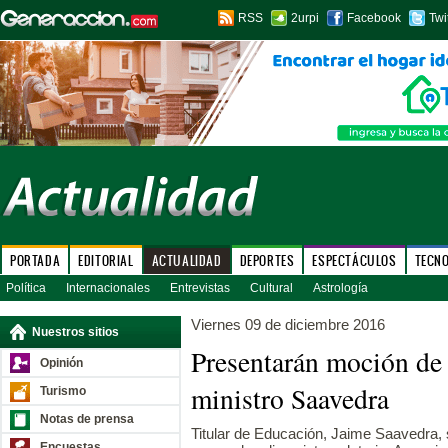
RSS
2urpi
Facebook
Twi
PORTADA
EDITORIAL
ACTUALIDAD
DEPORTES
ESPECTÁCULOS
TECN
Política
Internacionales
Entrevistas
Cultural
Astrología
Viernes 09 de diciembre 2016
Nuestros sitios
Presentarán moción de 
Opinión
ministro Saavedra
Turismo
Notas de prensa
Titular de Educación, Jaime Saavedra, 
Encuestas