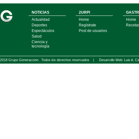
NOTICIAS
2URPI
GASTR
Actualidad
Home
Home
Deportes
Regístrate
Receta
Espectáculos
Post de usuarios
Salud
Ciencia y
tecnología
2018 Grupo Generaccion . Todos los derechos reservados |
Desarrollo Web: Luis A.