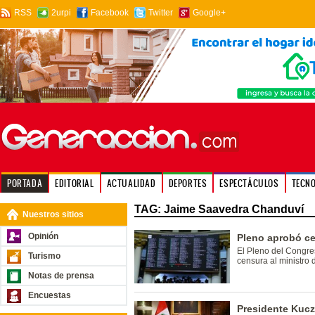
RSS
2urpi
Facebook
Twitter
Google+
PORTADA
EDITORIAL
ACTUALIDAD
DEPORTES
ESPECTÁCULOS
TECN
TAG: Jaime Saavedra Chanduví
Nuestros sitios
Opinión
Pleno aprobó ce
El Pleno del Congre
Turismo
censura al ministro
Notas de prensa
Encuestas
Presidente Kuc