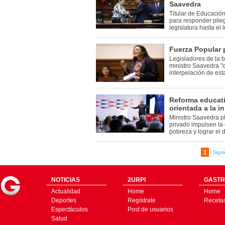
Saavedra
Titular de Educació
para responder plieg
legislatura hasta el 
Fuerza Popular 
Legisladores de la 
ministro Saavedra "d
interpelación de esta
Reforma educati
orientada a la 
Ministro Saavedra p
privado impulsen la
pobreza y lograr el 
1
Sigui
NOTICIAS
2URPI
GASTR
Actualidad
Home
Home
Deportes
Regístrate
Receta
Espectáculos
Post de usuarios
Salud