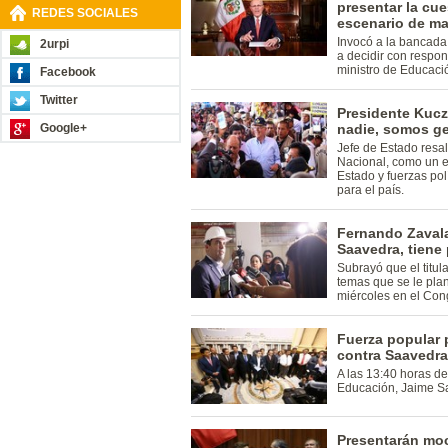
presentar la cue
REDES SOCIALES
escenario de ma
Invocó a la bancada
2urpi
a decidir con respon
ministro de Educaci
Facebook
Twitter
Presidente Kuc
Google+
nadie, somos ge
Jefe de Estado resal
Nacional, como un e
Estado y fuerzas pol
para el país.
Fernando Zavala
Saavedra, tiene
Subrayó que el titul
temas que se le plan
miércoles en el Con
Fuerza popular 
contra Saavedra
A las 13:40 horas de
Educación, Jaime S
Presentarán moc