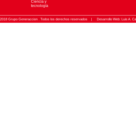
Ciencia y
tecnología
2018 Grupo Generaccion . Todos los derechos reservados |
Desarrollo Web: Luis A.