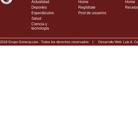
Actualidad
Home
Home
Deportes
Regístrate
Receta
Espectáculos
Post de usuarios
Salud
Ciencia y
tecnología
2018 Grupo Generaccion . Todos los derechos reservados |
Desarrollo Web: Luis A.