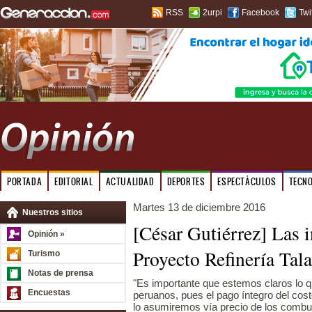
RSS
2urpi
Facebook
Twi
PORTADA
EDITORIAL
ACTUALIDAD
DEPORTES
ESPECTÁCULOS
TECN
Martes 13 de diciembre 2016
Nuestros sitios
[César Gutiérrez] Las i
Opinión »
Proyecto Refinería Tala
Turismo
Notas de prensa
"Es importante que estemos claros lo
Encuestas
peruanos, pues el pago íntegro del cost
lo asumiremos vía precio de los combu