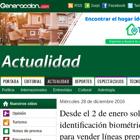
RSS
2urpi
Facebook
Twi
PORTADA
EDITORIAL
ACTUALIDAD
DEPORTES
ESPECTÁCULOS
TECN
Política
Internacionales
Entrevistas
Cultural
Astrología
Miércoles 28 de diciembre 2016
Nuestros sitios
Desde el 2 de enero so
Opinión
identificación biométri
Turismo
Notas de prensa
para vender líneas pre
Encuestas