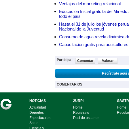
Ventajas del marketing relacional
Educación Inicial gratuita del Mined
todo el país
Hasta el 31 de julio los jóvenes peru
Nacional de la Juventud
Consumo de agua revela dinámica d
Capacitación gratis para acuicul
Participa:
Comentar
Valorar
Regístrate aquí 
COMENTARIOS
NOTICIAS
2URPI
GASTR
Actualidad
Home
Home
Deportes
Regístrate
Receta
Espectáculos
Post de usuarios
Salud
Ciencia y