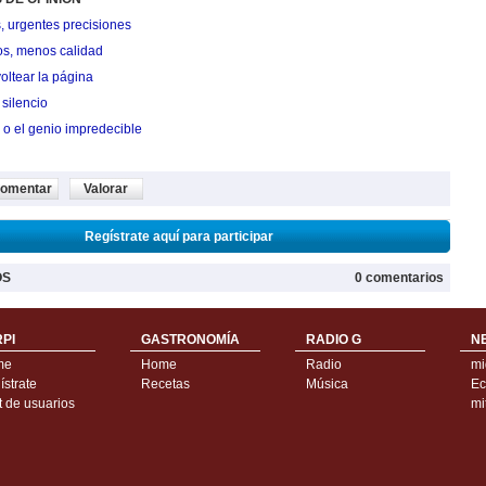
, urgentes precisiones
os, menos calidad
oltear la página
silencio
 o el genio impredecible
omentar
Valorar
Regístrate aquí para participar
OS
0 comentarios
PI
GASTRONOMÍA
RADIO G
N
me
Home
Radio
mi
strate
Recetas
Música
Ec
t de usuarios
mi