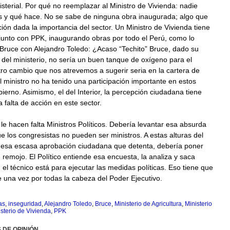
sterial. Por qué no reemplazar al Ministro de Vivienda: nadie
s y qué hace. No se sabe de ninguna obra inaugurada; algo que
ción dada la importancia del sector. Un Ministro de Vivienda tiene
junto con PPK, inaugurando obras por todo el Perú, como lo
Bruce con Alejandro Toledo: ¿Acaso “Techito” Bruce, dado su
del ministerio, no sería un buen tanque de oxígeno para el
ro cambio que nos atrevemos a sugerir seria en la cartera de
El ministro no ha tenido una participación importante en estos
erno. Asimismo, el del Interior, la percepción ciudadana tiene
a falta de acción en este sector.
 le hacen falta Ministros Políticos. Debería levantar esa absurda
 los congresistas no pueden ser ministros. A estas alturas del
n esa escasa aprobación ciudadana que detenta, debería poner
 remojo. El Político entiende esa encuesta, la analiza y saca
 el técnico está para ejecutar las medidas políticas. Eso tiene que
 una vez por todas la cabeza del Poder Ejecutivo.
as
,
inseguridad
,
Alejandro Toledo
,
Bruce
,
Ministerio de Agricultura
,
Ministerio
sterio de Vivienda
,
PPK
 DE OPINIÓN