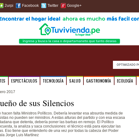
2urpi
Facebook
Twitter
Google+
TES
ESPECTÁCULOS
TECNOLOGÍA
SALUD
GASTRONOMÍA
ECOLOGÍA
ero 2017
eño de sus Silencios
le hacen falta Ministros Políticos. Debería levantar esa absurda medida de
istas no pueden ser ministros. A estas alturas del partido y con esa escasa
adana que detenta, debería poner las barbas en remojo. El Político
cuesta, la analiza y saca conclusiones: el técnico está para ejecutar las
as. Eso tiene que entenderlo de una vez por todas la cabeza del Poder
ñala Jorge Luis Martínez