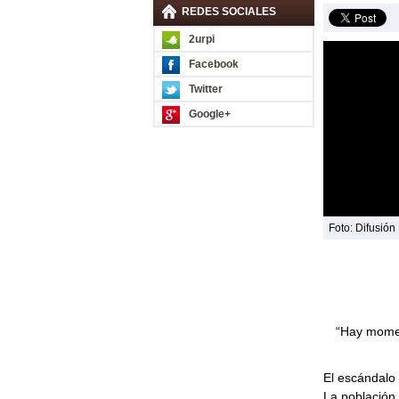
REDES SOCIALES
2urpi
Facebook
Twitter
Google+
Foto: Difusión
“Hay momen
El escándalo 
La población 