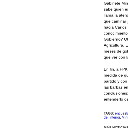
Gabinete Mini
sabe quién e
llama la aten
que caminar 
hacía Carlos 
conocimiento 
Gobierno? Ot
Agricultura. 
meses de gobi
que ver con l
En fin, a PPK
medida de que
partido y co
las barbas en
conclusiones:
entenderlo de
TAGS:
encuest
del Interior
,
Mini
MÁS NOTICIAS