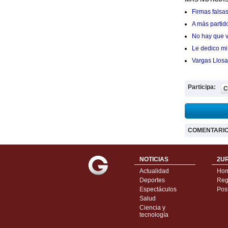
Firmas falsas
A más partid
No hay que v
Le dedico mi 
Vargas Llosa
Participa:
C
COMENTARI
NOTICIAS
2UR
Actualidad
Ho
Deportes
Regí
Espectáculos
Pos
Salud
Ciencia y
tecnología