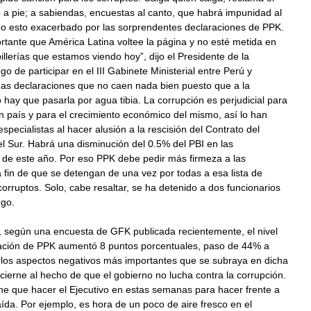
a pie; a sabiendas, encuestas al canto, que habrá impunidad al
do esto exacerbado por las sorprendentes declaraciones de PPK.
tante que América Latina voltee la página y no esté metida en
pillerías que estamos viendo hoy”, dijo el Presidente de la
go de participar en el III Gabinete Ministerial entre Perú y
as declaraciones que no caen nada bien puesto que a la
 hay que pasarla por agua tibia. La corrupción es perjudicial para
n país y para el crecimiento económico del mismo, así lo han
pecialistas al hacer alusión a la rescisión del Contrato del
l Sur. Habrá una disminución del 0.5% del PBI en las
 de este año. Por eso PPK debe pedir más firmeza a las
 fin de que se detengan de una vez por todas a esa lista de
corruptos. Solo, cabe resaltar, se ha detenido a dos funcionarios
go.
, según una encuesta de GFK publicada recientemente, el nivel
ción de PPK aumentó 8 puntos porcentuales, paso de 44% a
los aspectos negativos más importantes que se subraya en dicha
ierne al hecho de que el gobierno no lucha contra la corrupción.
ne que hacer el Ejecutivo en estas semanas para hacer frente a
aída. Por ejemplo, es hora de un poco de aire fresco en el