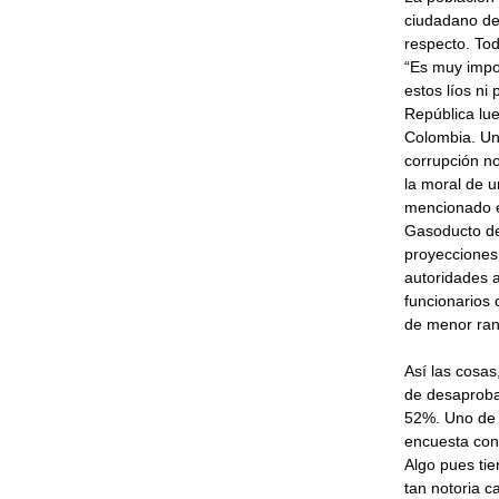
ciudadano de 
respecto. To
“Es muy impor
estos líos ni 
República lue
Colombia. Un
corrupción no
la moral de u
mencionado es
Gasoducto de
proyecciones
autoridades a
funcionarios 
de menor ran
Así las cosas
de desaproba
52%. Uno de 
encuesta conc
Algo pues tie
tan notoria c