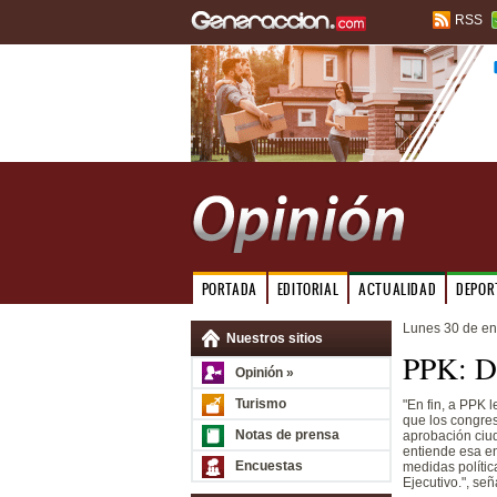
RSS
PORTADA
EDITORIAL
ACTUALIDAD
DEPOR
Lunes 30 de en
Nuestros sitios
PPK: Du
Opinión »
Turismo
"En fin, a PPK 
que los congres
Notas de prensa
aprobación ciud
entiende esa en
Encuestas
medidas polític
Ejecutivo.", se