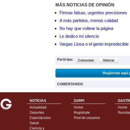
MÁS NOTICIAS DE OPINIÓN
Firmas falsas, urgentes precisiones
A más partidos, menos calidad
No hay que voltear la página
Le dedico mi silencio
Vargas Llosa o el genio impredecible
Participa:
Comentar
Valorar
Regístrate aquí 
COMENTARIOS
NOTICIAS
2URPI
GASTR
Actualidad
Home
Home
Deportes
Regístrate
Receta
Espectáculos
Post de usuarios
Salud
Ciencia y