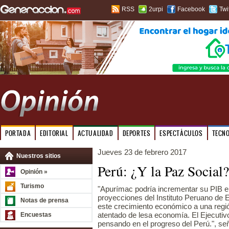
RSS
2urpi
Facebook
Twi
PORTADA
EDITORIAL
ACTUALIDAD
DEPORTES
ESPECTÁCULOS
TECN
Jueves 23 de febrero 2017
Nuestros sitios
Perú: ¿Y la Paz Social?
Opinión »
Turismo
"Apurímac podría incrementar su PIB e
proyecciones del Instituto Peruano de
Notas de prensa
este crecimiento económico a una regió
atentado de lesa economía. El Ejecutiv
Encuestas
pensando en el progreso del Perú.", se