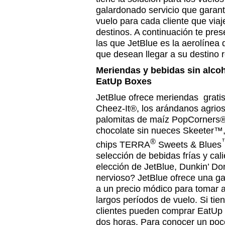
galardonado servicio que garant
vuelo para cada cliente que via
destinos. A continuación te pre
las que JetBlue es la aerolínea 
que desean llegar a su destino 
Meriendas y bebidas sin alcoho
EatUp Boxes
JetBlue ofrece meriendas gratis
Cheez-It®, los arándanos agrios
palomitas de maíz PopCorners®,
chocolate sin nueces Skeeter™,
®
chips TERRA
Sweets & Blues
selección de bebidas frías y cal
elección de JetBlue, Dunkin’ Do
nervioso? JetBlue ofrece una ga
a un precio módico para tomar a
largos períodos de vuelo. Si ti
clientes pueden comprar EatUp
dos horas. Para conocer un poc