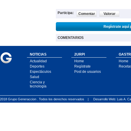
Participa:
Comentar
Valorar
Regístrate aquí 
COMENTARIOS
NOTICIAS
2URPI
GASTR
Actualidad
Home
Home
Deportes
Regístrate
Receta
Espectáculos
Post de usuarios
Salud
Ciencia y
tecnología
2018 Grupo Generaccion . Todos los derechos reservados |
Desarrollo Web: Luis A.