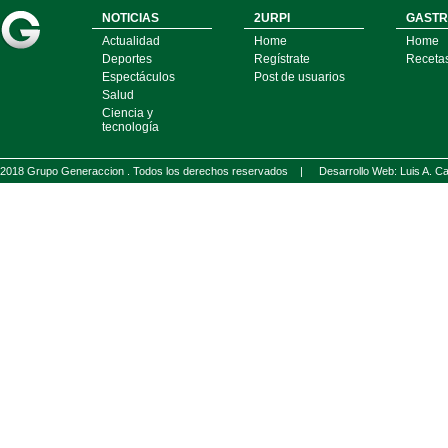
NOTICIAS
2URPI
GASTR
Actualidad
Home
Home
Deportes
Regístrate
Receta
Espectáculos
Post de usuarios
Salud
Ciencia y
tecnología
2018 Grupo Generaccion . Todos los derechos reservados |
Desarrollo Web: Luis A.