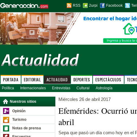
RSS
2urpi
Facebook
Twi
PORTADA
EDITORIAL
ACTUALIDAD
DEPORTES
ESPECTÁCULOS
TECN
Política
Internacionales
Entrevistas
Cultural
Astrología
Miércoles 26 de abril 2017
Nuestros sitios
Efemérides: Ocurrió u
Opinión
abril
Turismo
Notas de prensa
Sepa que pasó un día como hoy en el P
Encuestas