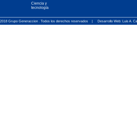
Ciencia y
tecnología
2018 Grupo Generaccion . Todos los derechos reservados |
Desarrollo Web: Luis A.