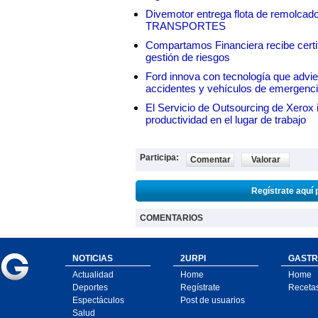
Divemotor entrega flota de remol
TRANSPORTES
Compartamos Financiera recibe certif
gestión de riesgos
Ford innova con tecnología que advie
accidentes y vehículos de emergenc
El Servicio de Outsourcing de Xerox i
productividad en el lugar de trabajo
Participa:
Comentar
Valorar
Regístrate aquí 
COMENTARIOS
NOTICIAS
2URPI
GASTR
Actualidad
Home
Home
Deportes
Regístrate
Receta
Espectáculos
Post de usuarios
Salud