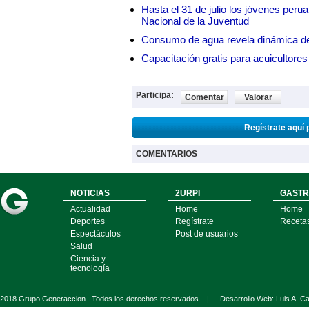
Hasta el 31 de julio los jóvenes peru
Nacional de la Juventud
Consumo de agua revela dinámica d
Capacitación gratis para acuicul
Participa:
Comentar
Valorar
Regístrate aquí 
COMENTARIOS
NOTICIAS
2URPI
GASTR
Actualidad
Home
Home
Deportes
Regístrate
Receta
Espectáculos
Post de usuarios
Salud
Ciencia y
tecnología
2018 Grupo Generaccion . Todos los derechos reservados |
Desarrollo Web: Luis A.