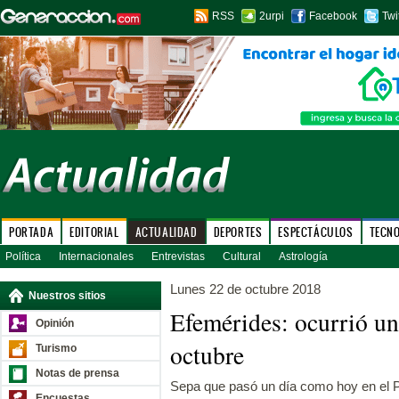
RSS
2urpi
Facebook
Twi
PORTADA
EDITORIAL
ACTUALIDAD
DEPORTES
ESPECTÁCULOS
TECN
Política
Internacionales
Entrevistas
Cultural
Astrología
Lunes 22 de octubre 2018
Nuestros sitios
Efemérides: ocurrió u
Opinión
octubre
Turismo
Notas de prensa
Sepa que pasó un día como hoy en el P
Encuestas