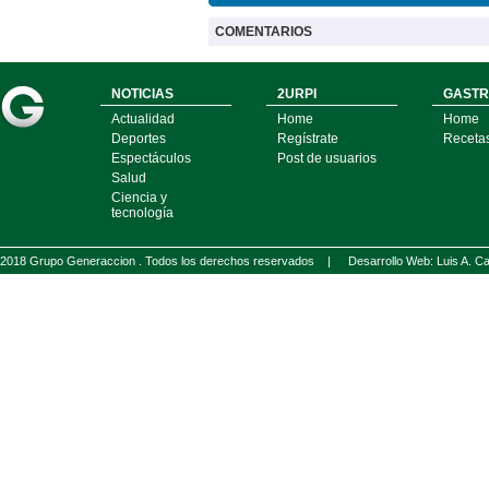
COMENTARIOS
NOTICIAS
2URPI
GASTR
Actualidad
Home
Home
Deportes
Regístrate
Receta
Espectáculos
Post de usuarios
Salud
Ciencia y
tecnología
2018 Grupo Generaccion . Todos los derechos reservados |
Desarrollo Web: Luis A.