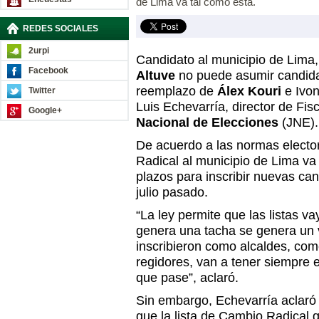
de Lima va tal como está.
REDES SOCIALES
2urpi
Candidato al municipio de Lima
Facebook
Altuve
no puede asumir candidat
reemplazo de
Álex Kouri
e Ivon
Twitter
Luis Echevarría, director de Fis
Google+
Nacional de Elecciones
(JNE).
De acuerdo a las normas elector
Radical al municipio de Lima va
plazos para inscribir nuevas can
julio pasado.
“La ley permite que las listas 
genera una tacha se genera un v
inscribieron como alcaldes, com
regidores, van a tener siempre 
que pase”, aclaró.
Sin embargo, Echevarría aclaró 
que la lista de Cambio Radical g