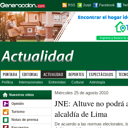
RSS
2urpi
Facebook
Twi
PORTADA
EDITORIAL
ACTUALIDAD
DEPORTES
ESPECTÁCULOS
TECN
Política
Internacionales
Entrevistas
Cultural
Astrología
Miércoles 25 de agosto 2010
Nuestros sitios
JNE: Altuve no podrá 
Opinión
alcaldía de Lima
Turismo
Notas de prensa
De acuerdo a las normas electorales, la
Encuestas