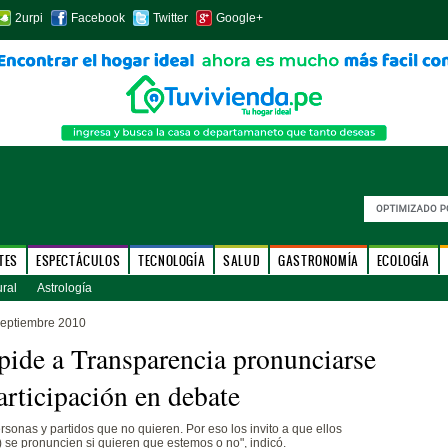
2urpi
Facebook
Twitter
Google+
TES
ESPECTÁCULOS
TECNOLOGÍA
SALUD
GASTRONOMÍA
ECOLOGÍA
ural
Astrología
septiembre 2010
pide a Transparencia pronunciarse
articipación en debate
sonas y partidos que no quieren. Por eso los invito a que ellos
 se pronuncien si quieren que estemos o no", indicó.