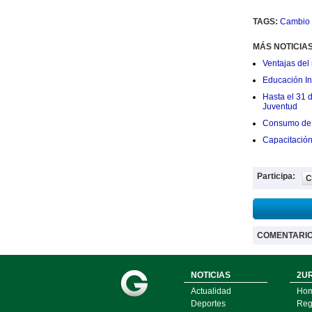
TAGS:
Cambio 
MÁS NOTICIA
Ventajas del 
Educación Ini
Hasta el 31 
Juventud
Consumo de 
Capacitació
Participa:
C
COMENTARI
NOTICIAS
2UR
Actualidad
Ho
Deportes
Regí