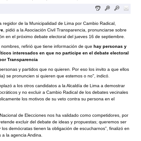
 a regidor de la Municipalidad de Lima por Cambio Radical,
ve
, pidió a la Asociación Civil Transparencia, pronunciarse sobre
ión en el próximo debate electoral del jueves 16 de septiembre.
ar nombres, refirió que tiene información de que
hay personas y
íticos interesados en que no participe en el debate electoral
por Transparencia
ersonas y partidos que no quieren. Por eso los invito a que ellos
a) se pronuncien si quieren que estemos o no", indicó.
lazó a los otros candidatos a la Alcaldía de Lima a demostrar
ráticos y no excluir a Cambio Radical de los debates vecinales
blicamente los motivos de su veto contra su persona en el
 Nacional de Elecciones nos ha validado como competidores, por
retende excluir del debate de ideas y propuestas; queremos ser
los demócratas tienen la obligación de escucharnos”, finalizó en
 a la agencia Andina.