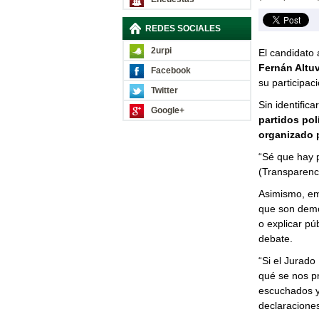
REDES SOCIALES
2urpi
E
l candidato
Fernán Altu
Facebook
su participac
Twitter
Sin identific
Google+
partidos pol
organizado 
“Sé que hay p
(Transparenci
Asimismo, emp
que son democ
o explicar pú
debate.
“Si el Jurado
qué se nos p
escuchados y 
declaraciones