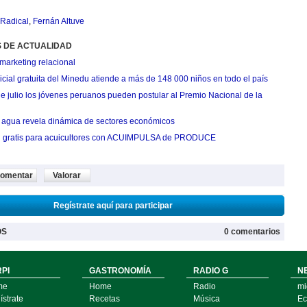
Radical
,
Fernán Altuve
S DE ACTUALIDAD
marketing relacional
cial gratuita del Minedu atiende a más de 148 000 niños en todo el país
de julio los jóvenes peruanos pueden postular al Premio Nacional de la
agua revela dinámica de sectores económicos
n gratis para acuicultores con ACUIMPULSA de PRODUCE
omentar
Valorar
Regístrate aquí para participar
OS
0 comentarios
PI
GASTRONOMÍA
RADIO G
N
me
Home
Radio
mi
strate
Recetas
Música
Ec