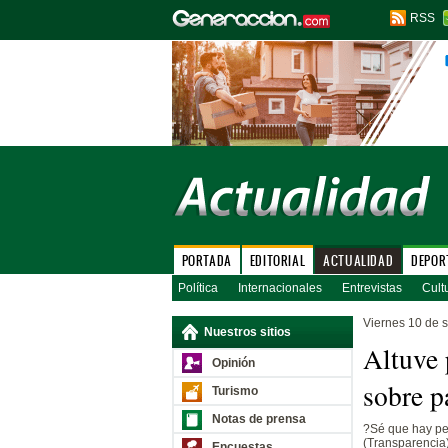
RSS
PORTADA
EDITORIAL
ACTUALIDAD
DEPOR
Política
Internacionales
Entrevistas
Cult
Viernes 10 de 
Nuestros sitios
Altuve 
Opinión
sobre p
Turismo
Notas de prensa
?Sé que hay per
(Transparencia)
Encuestas