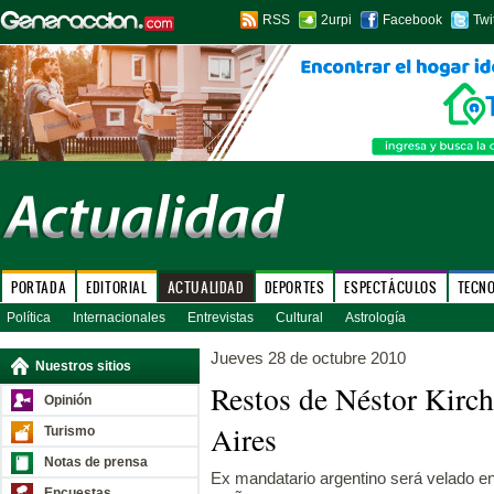
RSS
2urpi
Facebook
Twi
PORTADA
EDITORIAL
ACTUALIDAD
DEPORTES
ESPECTÁCULOS
TECN
Política
Internacionales
Entrevistas
Cultural
Astrología
Jueves 28 de octubre 2010
Nuestros sitios
Restos de Néstor Kirch
Opinión
Aires
Turismo
Notas de prensa
Ex mandatario argentino será velado e
Encuestas