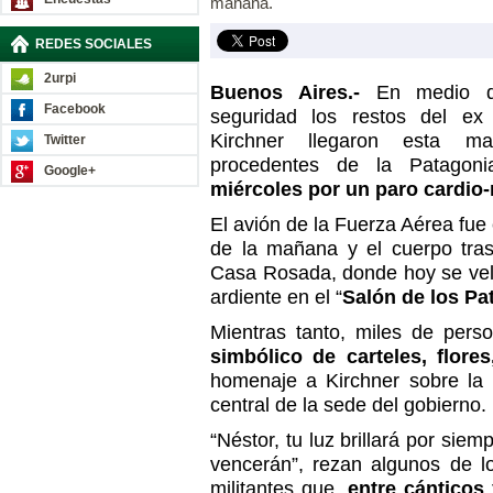
mañana.
REDES SOCIALES
2urpi
Buenos Aires.-
En medio d
Facebook
seguridad los restos del ex 
Kirchner llegaron esta m
Twitter
procedentes de la Patago
Google+
miércoles por un paro cardio-
El avión de la Fuerza Aérea fue
de la mañana y el cuerpo tra
Casa Rosada, donde hoy se vela
ardiente en el “
Salón de los Pa
Mientras tanto, miles de pe
simbólico de carteles, flore
homenaje a Kirchner sobre la
central de la sede del gobierno.
“Néstor, tu luz brillará por siem
vencerán”, rezan algunos de l
militantes que,
entre cánticos