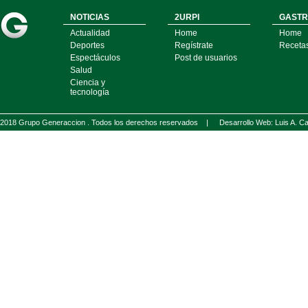
NOTICIAS
2URPI
GASTR
Actualidad
Home
Home
Deportes
Regístrate
Receta
Espectáculos
Post de usuarios
Salud
Ciencia y
tecnología
2018 Grupo Generaccion . Todos los derechos reservados |
Desarrollo Web: Luis A.