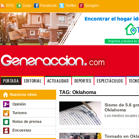
RSS
2urpi
Facebook
Twitter
Google+
PORTADA
EDITORIAL
ACTUALIDAD
DEPORTES
ESPECTÁCULOS
TECN
TAG: Oklahoma
Nuestros sitios
Opinión
Sismo de 5.6 gr
Oklahoma
Turismo
Los medios locales 
Notas de prensa
Encuestas
Tornado en Okla