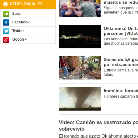
muertos se redu
REDES SOCIALES
Sigue la búsqueda d
advierten que la cif
2urpi
Facebook
Oklahoma: Un to
Twitter
personas [VIDE
Los heridos inundaro
Google+
que muchas persona
Sismo de 5,6 g
por extraccione
Estudio llama a la r
futuro.
Increíble: torn
Hombres captaron f
Video: Camión es destrozado po
sobrevivió
El tornado que azotó Oklahoma afectó 