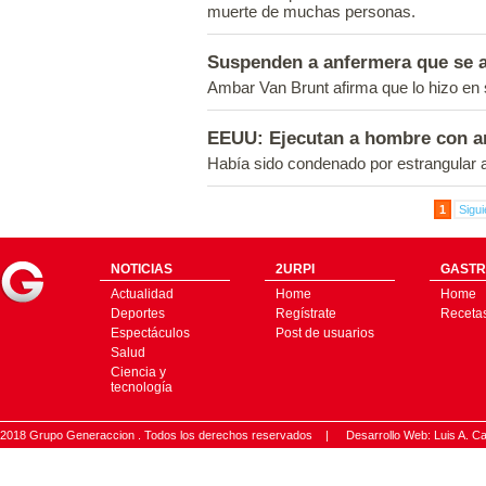
muerte de muchas personas.
Suspenden a anfermera que se a
Ambar Van Brunt afirma que lo hizo en
EEUU: Ejecutan a hombre con an
Había sido condenado por estrangular 
1
Sigui
NOTICIAS
2URPI
GASTR
Actualidad
Home
Home
Deportes
Regístrate
Receta
Espectáculos
Post de usuarios
Salud
Ciencia y
tecnología
2018 Grupo Generaccion . Todos los derechos reservados |
Desarrollo Web: Luis A.