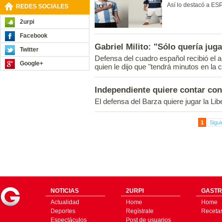
Así lo destacó a ES
REDES SOCIALES
2urpi
Facebook
Gabriel Milito: "Sólo quería jug
Twitter
Defensa del cuadro español recibió el 
Google+
quien le dijo que "tendrá minutos en la 
Independiente quiere contar con
El defensa del Barza quiere jugar la Libe
1
Sigui
NOTICIAS
2URPI
GASTR
Actualidad
Home
Home
Deportes
Regístrate
Receta
Espectáculos
Post de usuarios