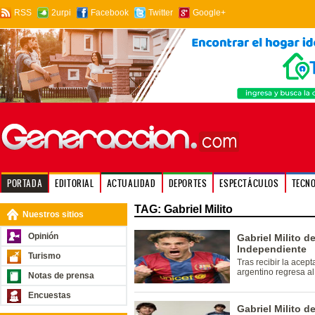
RSS
2urpi
Facebook
Twitter
Google+
PORTADA
EDITORIAL
ACTUALIDAD
DEPORTES
ESPECTÁCULOS
TECN
TAG: Gabriel Milito
Nuestros sitios
Opinión
Gabriel Milito d
Independiente
Turismo
Tras recibir la acep
argentino regresa a
Notas de prensa
Encuestas
Gabriel Milito d