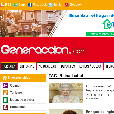
RSS
2urpi
Facebook
Twitter
Google+
PORTADA
EDITORIAL
ACTUALIDAD
DEPORTES
ESPECTÁCULOS
TECN
TAG: Reina Isabel
Nuestros sitios
Opinión
Último minuto: i
Inglaterra por g
Turismo
Política de las isla
anomalía.
Notas de prensa
Encuestas
Enrique de Ingla