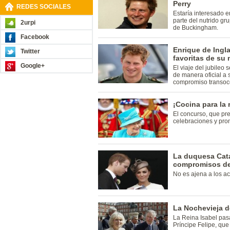
Perry
REDES SOCIALES
Estaría interesado 
parte del nutrido gr
2urpi
de Buckingham.
Facebook
Enrique de Ingla
Twitter
favoritas de su
Google+
El viaje del jubileo
de manera oficial a
compromiso transoc
¡Cocina para la 
El concurso, que pre
celebraciones y pro
La duquesa Cata
compromisos de 
No es ajena a los act
La Nochevieja de
La Reina Isabel pas
Príncipe Felipe, que