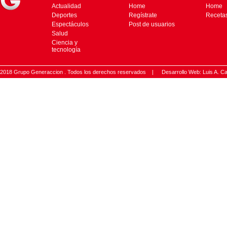
Actualidad
Home
Home
Deportes
Regístrate
Receta
Espectáculos
Post de usuarios
Salud
Ciencia y
tecnología
2018 Grupo Generaccion . Todos los derechos reservados |
Desarrollo Web: Luis A.