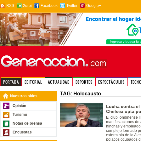
RSS
2urpi
Facebook
Twitter
Google+
PORTADA
EDITORIAL
ACTUALIDAD
DEPORTES
ESPECTÁCULOS
TECN
TAG: Holocausto
Nuestros sitios
Opinión
Lucha contra el 
Chelsea opta po
Turismo
El club londinense l
manifestaciones de 
Notas de prensa
hinchas y empleados
complejo formado po
Encuestas
exterminio de la Alem
polacos ocupados d