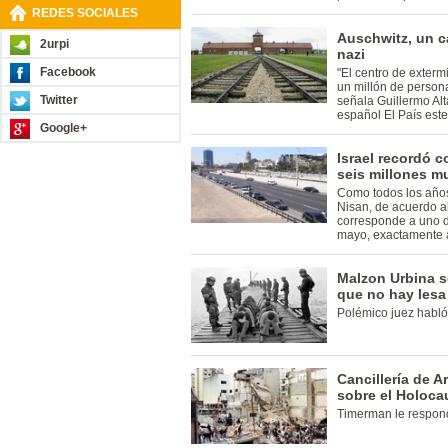
REDES SOCIALES
Auschwitz, un c
2urpi
nazi
Facebook
"El centro de exterm
un millón de persona
Twitter
señala Guillermo Alt
español El País est
Google+
Israel recordó c
seis millones m
Como todos los años,
Nisan, de acuerdo al
corresponde a uno de
mayo, exactamente a
Malzon Urbina s
que no hay lesa
Polémico juez habló
Cancillería de A
sobre el Holoca
Timerman le respond