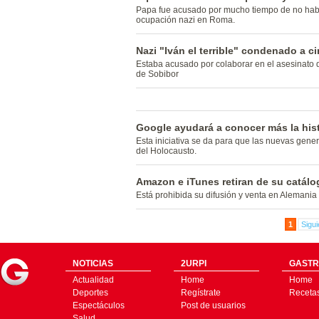
Papa fue acusado por mucho tiempo de no habe
ocupación nazi en Roma.
Nazi "Iván el terrible" condenado a c
Estaba acusado por colaborar en el asesinato 
de Sobibor
Google ayudará a conocer más la his
Esta iniciativa se da para que las nuevas gen
del Holocausto.
Amazon e iTunes retiran de su catálo
Está prohibida su difusión y venta en Alemani
1
Sigui
NOTICIAS
2URPI
GASTR
Actualidad
Home
Home
Deportes
Regístrate
Receta
Espectáculos
Post de usuarios
Salud