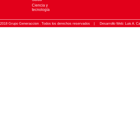
Ciencia y
tecnología
2018 Grupo Generaccion . Todos los derechos reservados |
Desarrollo Web: Luis A.