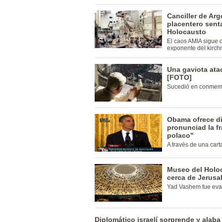
Canciller de Arg
placentero sent
Holocausto
El caos AMIA sigue 
exponente del kirch
Una gaviota ata
[FOTO]
Sucedió en conmemor
Obama ofrece di
pronunciad la f
polaco"
A través de una cart
Museo del Holoc
cerca de Jerusa
Yad Vashem fue evac
Diplomático israelí sorprende y alaba 