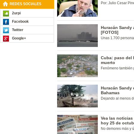
Por: Julio Cesar Pin
REDES SOCIALES
2urpi
Facebook
Huracán Sandy a
Twitter
[FOTOS]
Unas 1.700 persona
Google+
Cuba: paso del 
muerto
Fenómeno también pr
Huracán Sandy d
Bahamas
Dejando al menos do
Vea las noticia
hoy 25 de octub
No demores más y ún