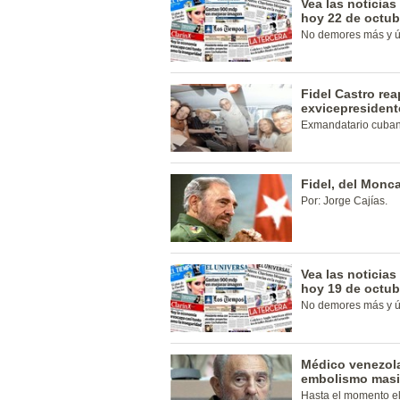
Vea las noticia
hoy 22 de octub
No demores más y ún
Fidel Castro re
exvicepresiden
Exmandatario cubano
Fidel, del Monca
Por: Jorge Cajías.
Vea las noticia
hoy 19 de octub
No demores más y ún
Médico venezola
embolismo masi
Hasta el momento el 