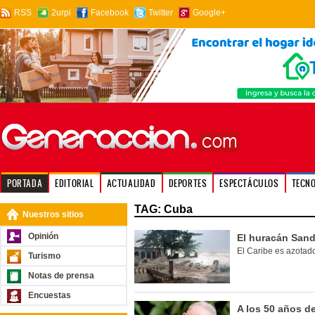
RSS
2urpi
Facebook
Twitter
Google+
PORTADA
EDITORIAL
ACTUALIDAD
DEPORTES
ESPECTÁCULOS
TECN
TAG: Cuba
Nuestros sitios
Opinión
El huracán Sand
El Caribe es azotad
Turismo
Notas de prensa
Encuestas
A los 50 años de