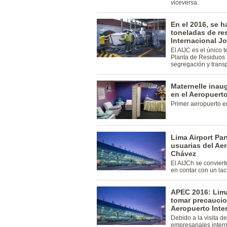
viceversa.
En el 2016, se 
toneladas de re
Internacional J
El AIJC es el único 
Planta de Residuos 
segregación y transp
Maternelle inaug
en el Aeropuert
Primer aeropuerto e
Lima Airport Par
usuarias del Ae
Chávez
El AIJCh se conviert
en contar con un lac
APEC 2016: Lima
tomar precaucio
Aeropuerto Inte
Debido a la visita d
empresariales inter