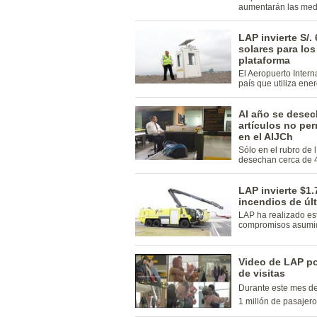
aumentarán las med
LAP invierte S/.
solares para los
plataforma
El Aeropuerto Intern
país que utiliza ene
Al año se desec
artículos no pe
en el AIJCh
Sólo en el rubro de 
desechan cerca de 4
LAP invierte $1.
incendios de úl
LAP ha realizado es
compromisos asumido
Video de LAP po
de visitas
Durante este mes de
1 millón de pasajer