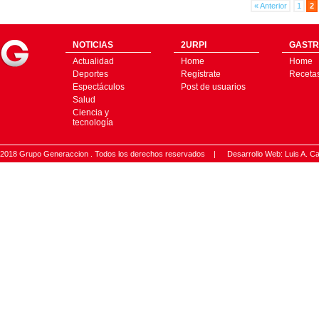
« Anterior
1
2
NOTICIAS
2URPI
GASTR
Actualidad
Home
Home
Deportes
Regístrate
Receta
Espectáculos
Post de usuarios
Salud
Ciencia y
tecnología
2018 Grupo Generaccion . Todos los derechos reservados |
Desarrollo Web: Luis A.