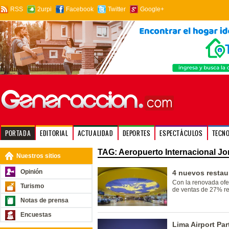
RSS
2urpi
Facebook
Twitter
Google+
PORTADA
EDITORIAL
ACTUALIDAD
DEPORTES
ESPECTÁCULOS
TECN
TAG: Aeropuerto Internacional J
Nuestros sitios
Opinión
4 nuevos restau
Con la renovada ofe
Turismo
de ventas de 27% res
Notas de prensa
Encuestas
Lima Airport Pa