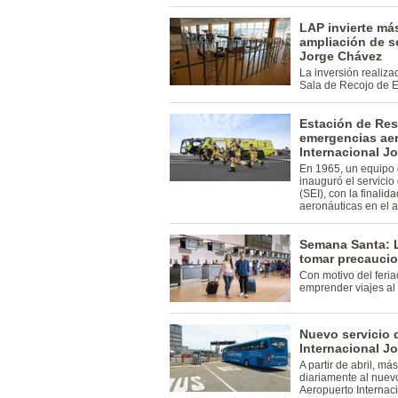
LAP invierte má
ampliación de se
Jorge Chávez
La inversión realiza
Sala de Recojo de E
Estación de Res
emergencias aer
Internacional J
En 1965, un equipo
inauguró el servicio
(SEI), con la finali
aeronáuticas en el 
Semana Santa: L
tomar precaucio
Con motivo del feri
emprender viajes al i
Nuevo servicio 
Internacional J
A partir de abril, m
diariamente al nuevo
Aeropuerto Internac