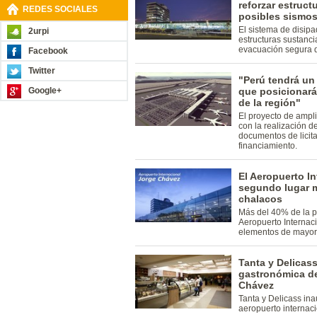
reforzar estruct
REDES SOCIALES
posibles sismo
El sistema de disipa
2urpi
estructuras sustanc
evacuación segura d
Facebook
Twitter
"Perú tendrá un
Google+
que posicionará
de la región"
El proyecto de ampli
con la realización d
documentos de licita
financiamiento.
El Aeropuerto I
segundo lugar m
chalacos
Más del 40% de la p
Aeropuerto Internac
elementos de mayor o
Tanta y Delicass
gastronómica de
Chávez
Tanta y Delicass in
aeropuerto internaci