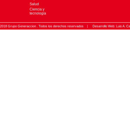
Salud
Ciencia y
tecnología
2018 Grupo Generaccion . Todos los derechos reservados |
Desarrollo Web: Luis A.