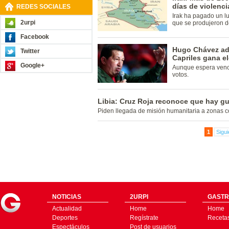
días de violenci
REDES SOCIALES
Irak ha pagado un lu
2urpi
que se produjeron d
Facebook
Hugo Chávez advi
Twitter
Capriles gana e
Google+
Aunque espera venc
votos.
Libia: Cruz Roja reconoce que hay gue
Piden llegada de misión humanitaria a zonas 
1
Sigui
NOTICIAS
2URPI
GASTR
Actualidad
Home
Home
Deportes
Regístrate
Receta
Espectáculos
Post de usuarios