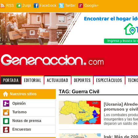
RSS
2urpi
Facebook
Twitter
Google+
PORTADA
EDITORIAL
ACTUALIDAD
DEPORTES
ESPECTÁCULOS
TECN
TAG: Guerra Civil
Nuestros sitios
Opinión
[Ucrania] Alred
prorrusos y civi
Turismo
Los combates produc
insurgentes y las f
Notas de prensa
dejaron un saldo de
Encuestas
Irak: Más de 20