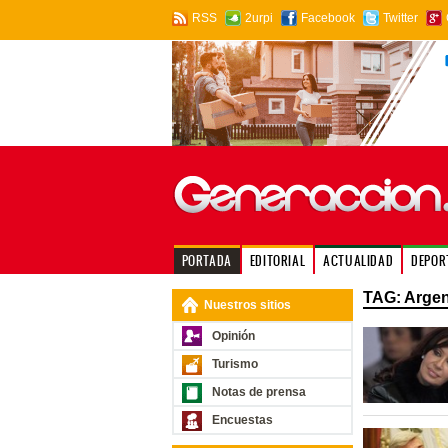
RSS
2urpi
Facebook
Twitter
PORTADA
EDITORIAL
ACTUALIDAD
DEPOR
TAG: Argen
Nuestros sitios
Opinión
Turismo
Notas de prensa
Encuestas