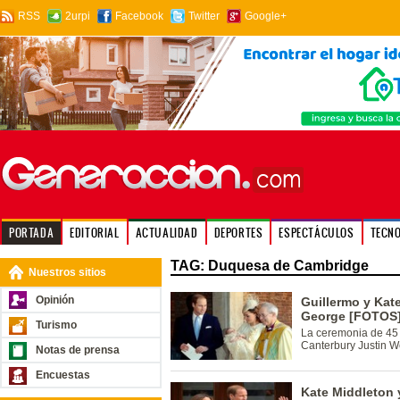
RSS
2urpi
Facebook
Twitter
Google+
PORTADA
EDITORIAL
ACTUALIDAD
DEPORTES
ESPECTÁCULOS
TECN
TAG: Duquesa de Cambridge
Nuestros sitios
Opinión
Guillermo y Kate
George [FOTOS
Turismo
La ceremonia de 45 m
Canterbury Justin W
Notas de prensa
Encuestas
Kate Middleton y