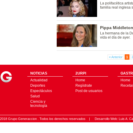
La polifacética arti
familia real inglesa 
Pippa Middleton
La hermana de la D
vida el día de ayer.
« Anterior
1
NOTICIAS
2URPI
GASTR
Actualidad
Home
Home
Deportes
Regístrate
Receta
Espectáculos
Post de usuarios
Salud
Ciencia y
tecnología
2018 Grupo Generaccion . Todos los derechos reservados |
Desarrollo Web: Luis A.