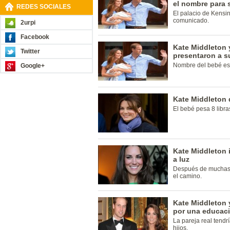
el nombre para 
REDES SOCIALES
El palacio de Kensi
comunicado.
2urpi
Facebook
Kate Middleton y
Twitter
presentaron a s
Nombre del bebé es t
Google+
Kate Middleton 
El bebé pesa 8 libra
Kate Middleton 
a luz
Después de muchas 
el camino.
Kate Middleton y
por una educac
La pareja real tendr
hijos.