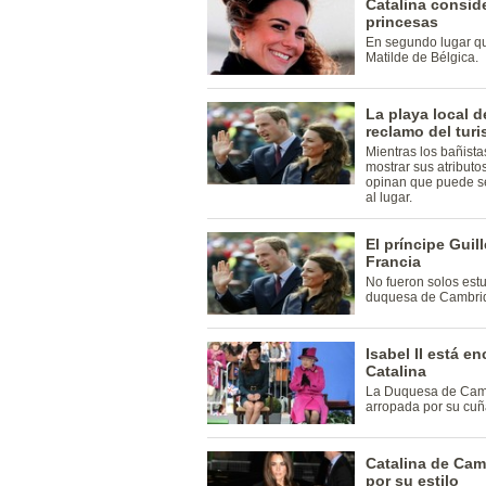
Catalina conside
princesas
En segundo lugar q
Matilde de Bélgica.
La playa local d
reclamo del tur
Mientras los bañista
mostrar sus atributo
opinan que puede se
al lugar.
El príncipe Guil
Francia
No fueron solos est
duquesa de Cambri
Isabel II está e
Catalina
La Duquesa de Camb
arropada por su cuñ
Catalina de Cam
por su estilo